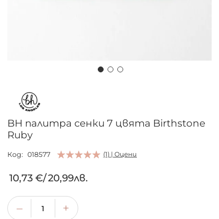
Преминете
към
началото
на
BH палитра сенки 7 цвята Birthstone
галерия
Ruby
със
снимки
Код
018577
(1) | Оцени
10,73 €
/
20,99лв.