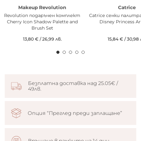
Makeup Revolution
Catrice
Revolution подаръчен комплект
Catrice сенки палитр
Cherry Icon Shadow Palette and
Disney Princess Ar
Brush Set
13,80 €
/
26,99 лв.
15,84 €
/
30,98 
Безплатна доставка над 25.05€ /
49лв.
Опция “Преглед преди заплащане”
Връщане в рамките на 14 дни