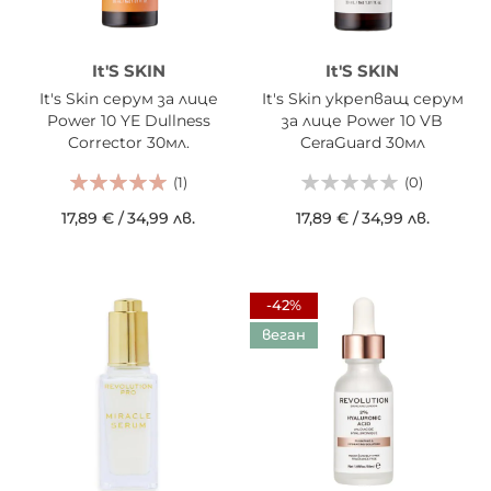
It'S SKIN
It'S SKIN
It's Skin серум за лице
It's Skin укрепващ серум
Power 10 YE Dullness
за лице Power 10 VB
Corrector 30мл.
CeraGuard 30мл
(1)
(0)
17,89 €
/
34,99 лв.
17,89 €
/
34,99 лв.
-42%
веган