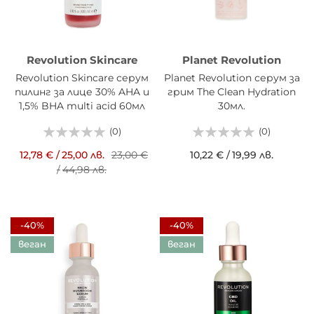
Revolution Skincare
Planet Revolution
Revolution Skincare серум
Planet Revolution серум за
пилинг за лице 30% AHA и
грим The Clean Hydration
1,5% BHA multi acid 60мл
30мл.
(0)
(0)
12,78 €
/
25,00 лв.
23,00 €
10,22 €
/
19,99 лв.
/
44,98 лв.
-40%
-40%
веган
веган