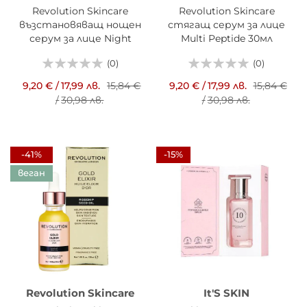
Revolution Skincare
Revolution Skincare
възстановяващ нощен
стягащ серум за лице
серум за лице Night
Multi Peptide 30мл
Restore Oil 30мл
(0)
(0)
9,20 €
/
17,99 лв.
15,84 €
9,20 €
/
17,99 лв.
15,84 €
/
30,98 лв.
/
30,98 лв.
-41%
-15%
веган
Revolution Skincare
It'S SKIN