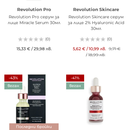
Revolution Pro
Revolution Skincare
Revolution Pro серум за
Revolution Skincare серум
лице Miracle Serum 30мл
за лице 2% Hyaluronic Acid
30мл
(0)
(0)
15,33 €
/
29,98 лв.
5,62 €
/
10,99 лв.
9,71 €
/
18,99 лв.
-43%
-41%
веган
веган
Последни бройки