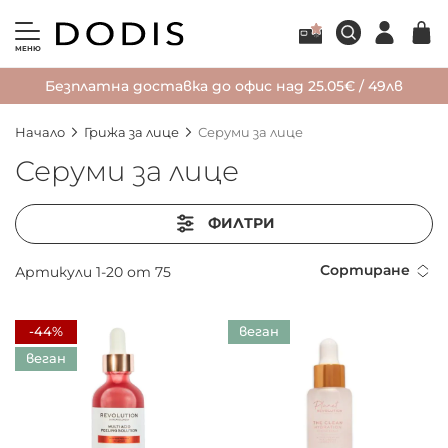
МЕНЮ
Безплатна доставка до офис над 25.05€ / 49лв
Начало
Грижа за лице
Серуми за лице
Серуми за лице
ФИЛТРИ
Сортиране
Артикули
1
-
20
от
75
-44%
веган
веган