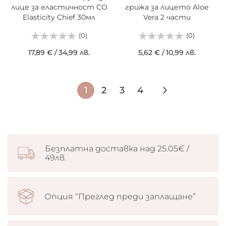
лице за еластичност CO
грижа за лицето Aloe
Elasticity Chief 30мл
Vera 2 части
(0)
(0)
17,89 €
/
34,99 лв.
5,62 €
/
10,99 лв.
Страница
В
Страница
Страница
Страница
Страница
Следващ
1
2
3
4
момента
четете
страница
Безплатна доставка над 25.05€ /
49лв.
Опция “Преглед преди заплащане”