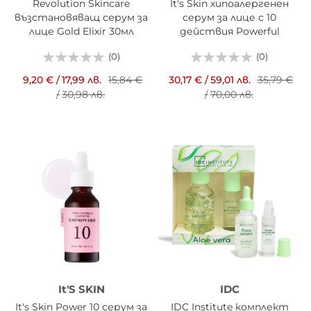
Revolution Skincare
It's Skin хипоалергенен
възстановяващ серум за
серум за лице с 10
лице Gold Elixir 30мл
действия Powerful
Genius 50мл.
(0)
(0)
9,20 €
/
17,99 лв.
15,84 €
30,17 €
/
59,01 лв.
35,79 €
/
30,98 лв.
/
70,00 лв.
It'S SKIN
IDC
It's Skin Power 10 серум за
IDC Institute комплект