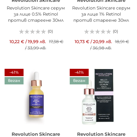
Revolution Skincare
Revolution Skincare
Revolution Skincare серум
Revolution Skincare серум
за лице 0.5% Retinol
за лице 1% Retinol
против стареене 30мл
против стареене 30мл
(0)
(0)
10,22 €
/
19,99 лв.
17,38 €
10,73 €
/
20,99 лв.
18,91 €
/
33,99 лв.
/
36,98 лв.
-41%
-41%
веган
веган
Revolution Skincare
Revolution Skincare