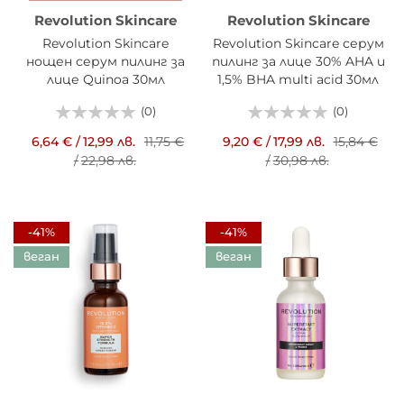
Revolution Skincare
Revolution Skincare
Revolution Skincare
Revolution Skincare серум
нощен серум пилинг за
пилинг за лице 30% AHA и
лице Quinoa 30мл
1,5% BHA multi acid 30мл
(0)
(0)
6,64 €
/
12,99 лв.
11,75 €
9,20 €
/
17,99 лв.
15,84 €
/
22,98 лв.
/
30,98 лв.
-41%
-41%
веган
веган