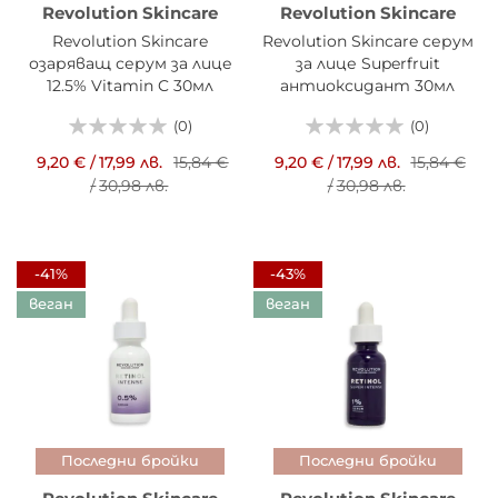
Revolution Skincare
Revolution Skincare
Revolution Skincare
Revolution Skincare серум
озаряващ серум за лице
за лице Superfruit
12.5% Vitamin C 30мл
антиоксидант 30мл
(0)
(0)
9,20 €
/
17,99 лв.
15,84 €
9,20 €
/
17,99 лв.
15,84 €
/
30,98 лв.
/
30,98 лв.
-41%
-43%
веган
веган
Последни бройки
Последни бройки