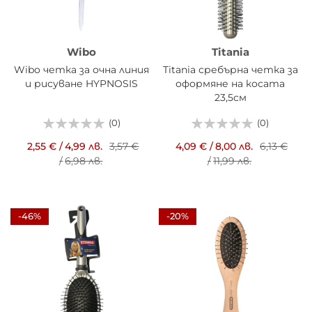
Wibo
Titania
Wibo четка за очна линия
Titania сребърна четка за
и рисуване HYPNOSIS
оформяне на косата
23,5см
(0)
(0)
2,55 €
/
4,99 лв.
3,57 €
4,09 €
/
8,00 лв.
6,13 €
/
6,98 лв.
/
11,99 лв.
-46%
-20%