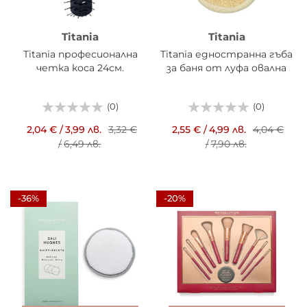
Titania
Titania
Titania професионална
Titania едностранна гъба
четка коса 24см.
за баня от луфа овална
(0)
(0)
2,04 €
/
3,99 лв.
3,32 €
2,55 €
/
4,99 лв.
4,04 €
/
6,49 лв.
/
7,90 лв.
-36%
-20%