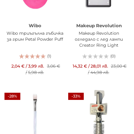
Wibo
Makeup Revolution
Wibo триъгълна гъбичка
Makeup Revolution
за грим Petal Powder Puff
огледало с лед лампи
Creator Ring Light
(1)
(0)
2,04 €
/
3,99 лв.
3,06 €
14,32 €
/
28,01 лв.
23,00 €
/
5,98 лв.
/
44,98 лв.
-28%
-33%