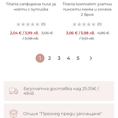
Titania сапфирена пила за
Titania комплект златни
нокти с кутийка
пинсети малка и голяма
2 броя
(0)
(0)
2,04 €
/
3,99 лв.
3,06 €
3,06 €
/
5,98 лв.
4,86 €
/
5,98 лв.
/
9,51 лв.
Страница
В
Страница
Страница
Страница
Страница
Страниц
Следващ
1
2
3
4
5
момента
четете
страница
Безплатна доставка над 25.05€ /
49лв.
Опция “Преглед преди заплащане”