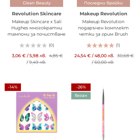
Clean Beauty
Последни бройки
Revolution Skincare
Makeup Revolution
Makeup Skincare х Sali
Makeup Revolution
Hughes многократни
подаръчен комплект
тампони за почистване
четки за грим Brush
на лице 3 броя
collection 10 части
(0)
(1)
3,06 €
/
5,98 лв.
4,85 €
24,54 €
/
48,00 лв.
30,68 €
/
9,49 лв.
/
60,00 лв.
-14%
-26%
веган