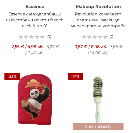
Essence
Makeup Revolution
Essence самозалепващи
Revolution комплект
изкуствени нокти french
платнени маски за
click & go 01
многократна употреба
2 броя
(0)
(0)
2,55 €
/
4,99 лв.
3,27 €
3,57 €
/
6,98 лв.
7,66 €
/
6,40 лв.
/
14,98 лв.
-33%
-17%
Clean Beauty