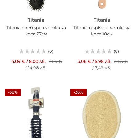
Titania
Titania
Titania сребърна четка за
Titania дървена четка за
коса 27см
коса 18см
(0)
(0)
4,09 €
/
8,00 лв.
7,66 €
3,06 €
/
5,98 лв.
3,83 €
/
14,98 лв.
/
7,49 лв.
-38%
-36%