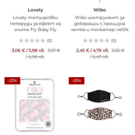
Lovely
Wibo
Lovely татуировки
Wibo инструмент за
пеперуди за ефект на
декорации с прецизна
очите Fly Baby Fly
четка и точкатор neON
Point
(0)
(0)
3,06 €
/
5,98 лв.
3,57 €
2,45 €
/
4,79 лв.
3,32 €
/
6,98 лв.
/
6,49 лв.
-22%
-53%