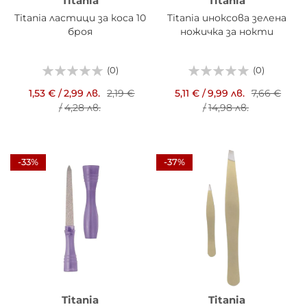
Titania
Titania
Titania ластици за коса 10
Titania иноксова зелена
броя
ножичка за нокти
(0)
(0)
1,53 €
/
2,99 лв.
2,19 €
5,11 €
/
9,99 лв.
7,66 €
/
4,28 лв.
/
14,98 лв.
-33%
-37%
Titania
Titania