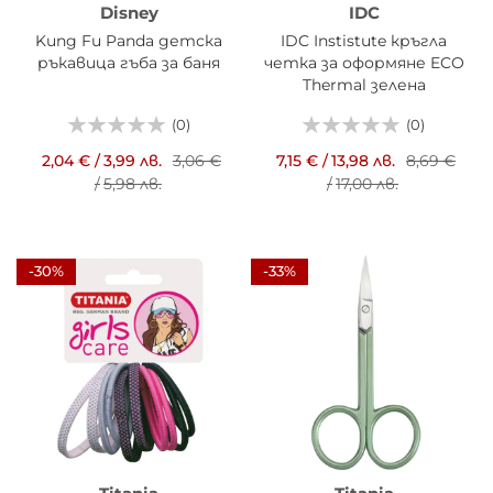
Disney
IDC
Kung Fu Panda детска
IDC Instistute кръгла
ръкавица гъба за баня
четка за оформяне ECO
Thermal зелена
(0)
(0)
2,04 €
/
3,99 лв.
3,06 €
7,15 €
/
13,98 лв.
8,69 €
/
5,98 лв.
/
17,00 лв.
-30%
-33%