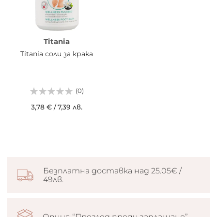
Titania
Titania соли за крака
(0)
3,78 €
/
7,39 лв.
Безплатна доставка над 25.05€ /
49лв.
Опция “Преглед преди заплащане”