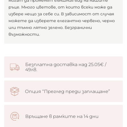
могат да променят външния вид на нашите
страница
ръце. Много цветове, от които всеки може да
избере нещо за себе си. В зависимост от случая
можете да изберете елегантно червено, черно
или тъмно лятно зелено. Безгранични
възможности.
Безплатна доставка над 25.05€ /
49лв.
Опция “Преглед преди заплащане”
Връщане в рамките на 14 дни