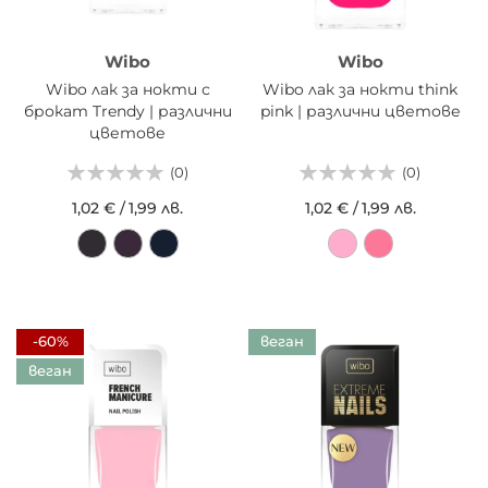
Wibo
Wibo
Wibo лак за нокти с
Wibo лак за нокти think
брокат Trendy | различни
pink | различни цветове
цветове
(0)
(0)
1,02 €
/
1,99 лв.
1,02 €
/
1,99 лв.
-60%
веган
веган