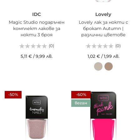
IDC
Lovely
Magic Studio подаръчен
Lovely лак за нокти с
комплект лакове за
брокат Autumn |
нокти 3 броя
различни цветове
(0)
(0)
5,11 €
/
9,99 лв.
1,02 €
/
1,99 лв.
-50%
-60%
веган