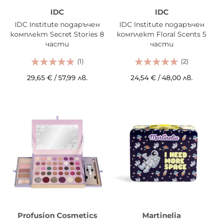
IDC
IDC
IDC Institute подаръчен
IDC Institute подаръчен
комплект Secret Stories 8
комплект Floral Scents 5
части
части
(1)
(2)
29,65 €
/
57,99 лв.
24,54 €
/
48,00 лв.
Profusion Cosmetics
Martinelia