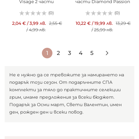
Visage 2 части
части Diamond Passion
(0)
(0)
2,04 €
/
3,99 лв.
2,55 €
10,22 €
/
19,99 лв.
13,29 €
/
4,99 лв.
/
25,99 лв.
Страница
В
Страница
Страница
Страница
Страница
Страниц
Следващ
1
2
3
4
5
момента
четете
Не е нужно да се тревожите за намирането на
подарък този сезон. От подаръчните СПА
страница
комплекти за тяло до практичните селекции
грим, имаме предложения за всеки бюджет.
Подарък за Осми март, Свети Валентин, имен
ден, рожден ден и всеки повод.