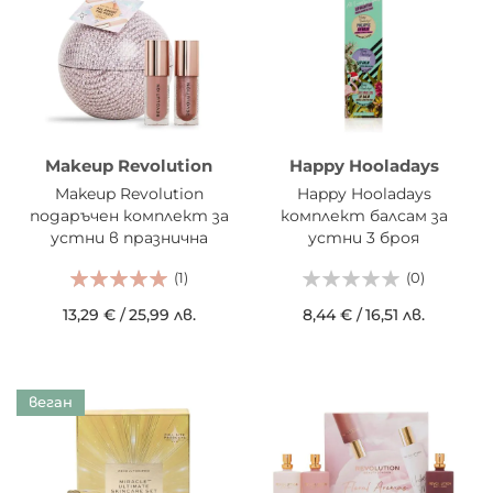
Makeup Revolution
Happy Hooladays
Makeup Revolution
Happy Hooladays
подаръчен комплект за
комплект балсам за
устни в празнична
устни 3 броя
топка All About The Pout
(1)
(0)
13,29 €
/
25,99 лв.
8,44 €
/
16,51 лв.
веган