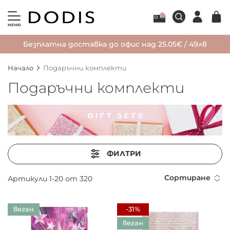
МЕНЮ
Безплатна доставка до офис над 25.05€ / 49лв
Начало
Подаръчни комплекти
Подаръчни комплекти
ФИЛТРИ
Сортиране
Артикули
1
-
20
от
320
веган
-31%
веган