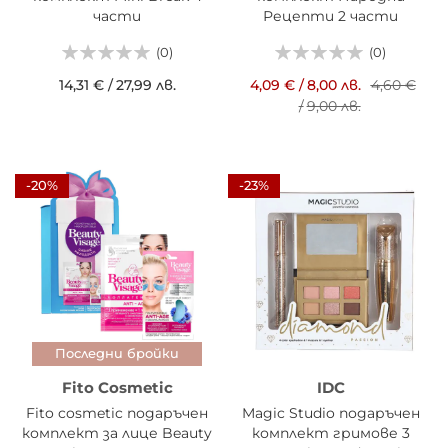
части
Рецепти 2 части
(0)
(0)
14,31 €
/
27,99 лв.
4,09 €
/
8,00 лв.
4,60 €
/
9,00 лв.
-20%
-23%
Последни бройки
Fito Cosmetic
IDC
Fito cosmetic подаръчен
Magic Studio подаръчен
комплект за лице Beauty
комплект гримове 3