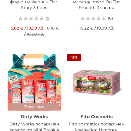
физъри макарони Fizz-
масло за тяло On The
Story 3 броя
Smooth 3 части
(0)
(0)
5,62 €
/
10,99 лв.
8,18 €
10,22 €
/
19,99 лв.
/
16,00 лв.
-11%
Travel size
Dirty Works
Fito Cosmetic
Dirty Works подаръчен
Fito cosmetics подаръчен
комплект Mini Break 4
комплект Народни