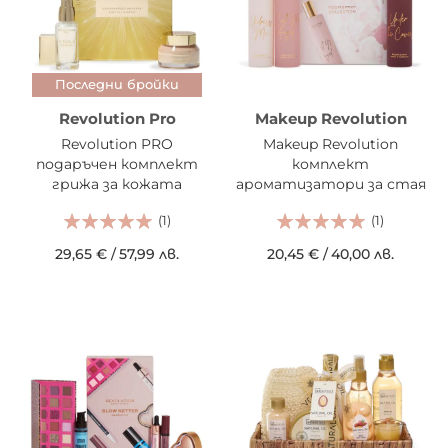
Последни бройки
Revolution Pro
Makeup Revolution
Revolution PRO
Makeup Revolution
подаръчен комплект
комплект
грижа за кожата
ароматизатори за стая
Ultimate Miracle
Floral Aromas Room Spray
(1)
(1)
Collection
29,65 €
/
57,99 лв.
20,45 €
/
40,00 лв.