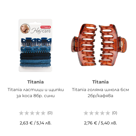
Titania
Titania
Titania ластици и щипки
Titania голяма шнола 6см
за коса 8бр. сини
2бр/кафява
(0)
(0)
2,63 €
/
5,14 лв.
2,76 €
/
5,40 лв.