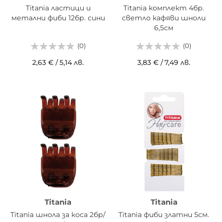
Titania ластици и
Titania комплект 4бр.
метални фиби 12бр. сини
светло кафяви шноли
6,5см
(0)
(0)
2,63 €
/
5,14 лв.
3,83 €
/
7,49 лв.
Titania
Titania
Titania шнола за коса 2бр/
Titania фиби златни 5см.