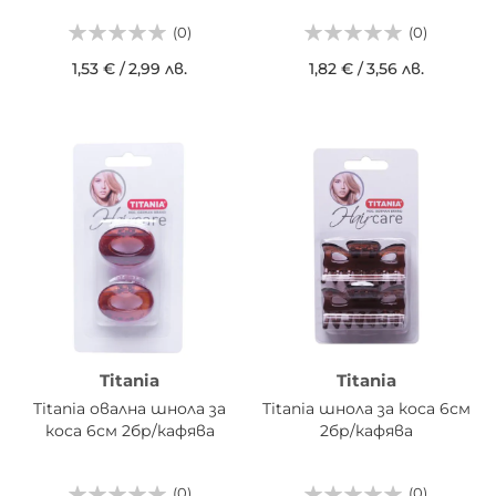
(0)
(0)
1,53 €
/
2,99 лв.
1,82 €
/
3,56 лв.
Titania
Titania
Titania овална шнола за
Titania шнола за коса 6см
коса 6см 2бр/кафява
2бр/кафява
(0)
(0)