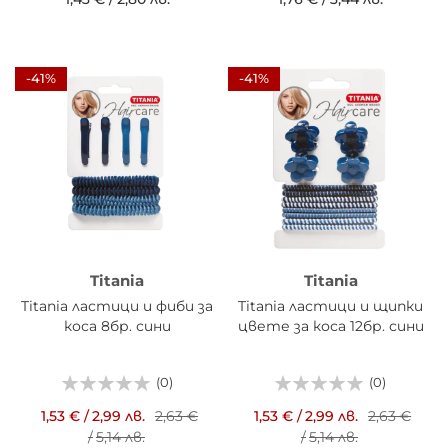
-41%
-41%
Titania
Titania
Titania ластици и фиби за
Titania ластици и щипки
коса 8бр. сини
цвете за коса 12бр. сини
(0)
(0)
1,53 €
/
2,99 лв.
2,63 €
1,53 €
/
2,99 лв.
2,63 €
/
5,14 лв.
/
5,14 лв.