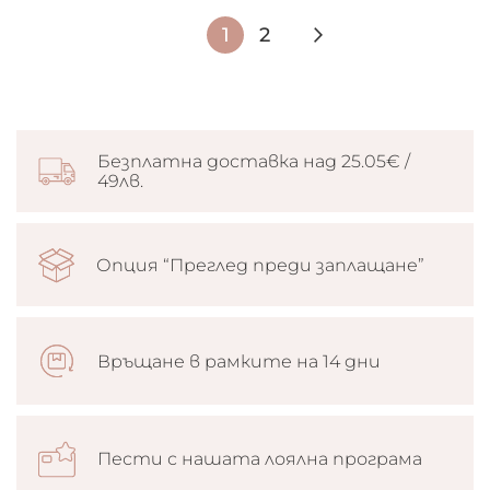
Страница
В
Страница
Страница
Следващ
1
2
момента
четете
страница
Безплатна доставка над 25.05€ /
49лв.
Опция “Преглед преди заплащане”
Връщане в рамките на 14 дни
Пести с нашата лоялна програма