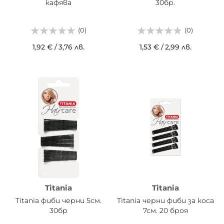
кафява
30бр.
(0)
(0)
1,92 €
/
3,76 лв.
1,53 €
/
2,99 лв.
Titania
Titania
Titania фиби черни 5см.
Titania черни фиби за коса
30бр
7см. 20 броя