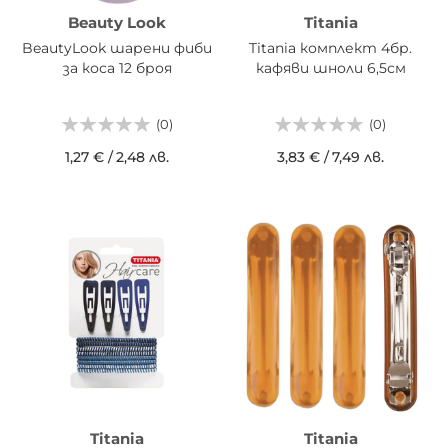
Beauty Look
Titania
BeautyLook шарени фиби
Titania комплект 4бр.
за коса 12 броя
кафяви шноли 6,5см
(0)
(0)
1,27 €
/
2,48 лв.
3,83 €
/
7,49 лв.
Titania
Titania