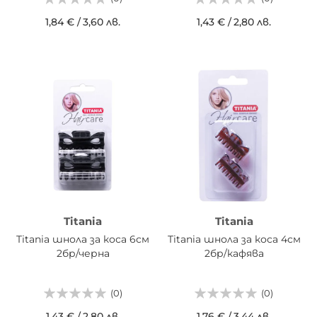
1,84 €
/
3,60 лв.
1,43 €
/
2,80 лв.
Titania
Titania
Titania шнола за коса 6см
Titania шнола за коса 4см
2бр/черна
2бр/кафява
(0)
(0)
1,43 €
/
2,80 лв.
1,76 €
/
3,44 лв.