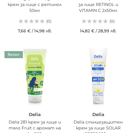
крем за лице с ретинол
за лице RETINOL и
50мл
VITAMIN C 2х50мл
(0)
(0)
7,66 €
/
14,98 лв.
14,82 €
/
28,99 лв.
веган
Delia
Delia
Delia 2в1 крем за лице и
Delia слънцезащитен
тяло Fruit с аромат на
крем за лице SOLAR