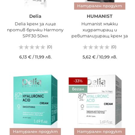
Натурален продукт
Delia
HUMANIST
Delia крем за лице
Humanist мъжки
против бръчки Harmony
хидратиращ и
SPF30 50мл
ревитализиращ крем за
лице 3в1 50мл
(0)
(0)
6,13 €
/
11,99 лв.
5,62 €
/
10,99 лв.
-33%
веган
Натурален продукт
Натурален продукт