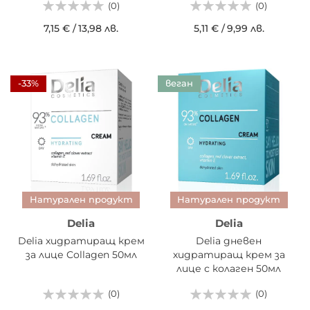
(0)
(0)
7,15 €
/
13,98 лв.
5,11 €
/
9,99 лв.
-33%
веган
Натурален продукт
Натурален продукт
Delia
Delia
Delia хидратиращ крем
Delia дневен
за лице Collagen 50мл
хидратиращ крем за
лице с колаген 50мл
(0)
(0)