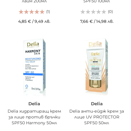
лайм 200мл
SPF50 100мл
(1)
(0)
4,85 €
/
9,49 лв.
7,66 €
/
14,98 лв.
Delia
Delia
Delia хидратиращ крем
Delia анти-ейдж крем за
за лице против бръчки
лице UV PROTECTOR
SPF50 Harmony 50мл
SPF50 50мл