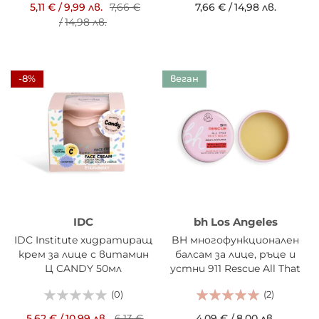
5,11 €
/
9,99 лв.
7,66 €
7,66 €
/
14,98 лв.
/
14,98 лв.
-8%
веган
IDC
bh Los Angeles
IDC Institute хидратиращ
BH многофункционален
крем за лице с витамин
балсам за лице, ръце и
Ц CANDY 50мл
устни 911 Rescue All That
(0)
(2)
5,62 €
/
10,99 лв.
6,13 €
4,09 €
/
8,00 лв.