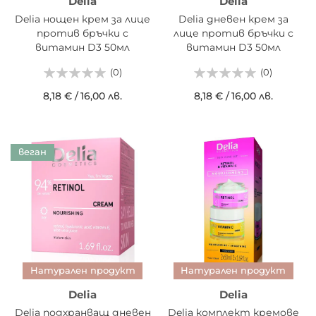
Delia
Delia
Delia нощен крем за лице
Delia дневен крем за
против бръчки с
лице против бръчки с
витамин D3 50мл
витамин D3 50мл
(0)
(0)
8,18 €
/
16,00 лв.
8,18 €
/
16,00 лв.
веган
Натурален продукт
Натурален продукт
Delia
Delia
Delia подхранващ дневен
Delia комплект кремове