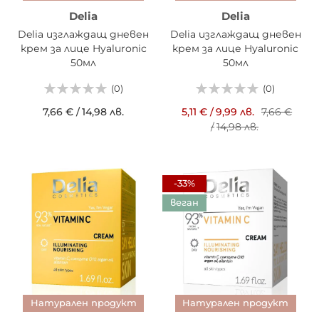
Delia
Delia
Delia изглаждащ дневен
Delia изглаждащ дневен
крем за лице Hyaluronic
крем за лице Hyaluronic
50мл
50мл
(0)
(0)
7,66 €
/
14,98 лв.
5,11 €
/
9,99 лв.
7,66 €
/
14,98 лв.
-33%
веган
Натурален продукт
Натурален продукт