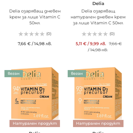
Delia
Delia озаряващ дневен
Delia озаряващ
крем за лице Vitamin C
натурален дневен крем
50мл
за лице Vitamin C 50мл
(0)
(0)
7,66 €
/
14,98 лв.
5,11 €
/
9,99 лв.
7,66 €
/
14,98 лв.
веган
веган
Натурален продукт
Натурален продукт