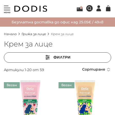
МЕНЮ
Безплатна доставка до офис над 25.05€ / 49лв
Начало
Грижа за лице
Крем за лице
Крем за лице
ФИЛТРИ
Сортиране
Артикули
1
-
20
от
59
веган
веган