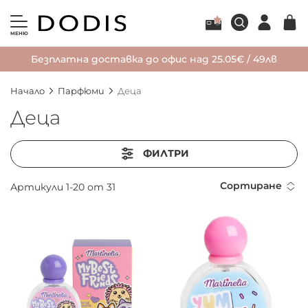
МЕНЮ
Безплатна доставка до офис над 25.05€ / 49лв
Начало
Парфюми
Деца
Деца
ФИЛТРИ
Сортиране
Артикули
1
-
20
от
31