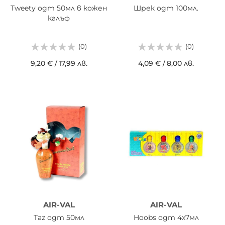
Tweety одт 50мл в кожен
Шрек одт 100мл.
калъф
(0)
(0)
9,20 €
/
17,99 лв.
4,09 €
/
8,00 лв.
AIR-VAL
AIR-VAL
Taz одт 50мл
Hoobs одт 4х7мл