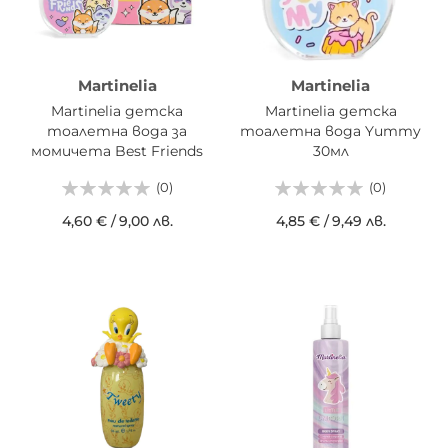
Martinelia
Martinelia
Martinelia детска
Martinelia детска
тоалетна вода за
тоалетна вода Yummy
момичета Best Friends
30мл
30мл
(0)
(0)
4,60 €
/
9,00 лв.
4,85 €
/
9,49 лв.