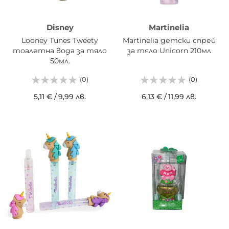
Disney
Martinelia
Looney Tunes Tweety
Martinelia детски спрей
тоалетна вода за тяло
за тяло Unicorn 210мл
50мл.
(0)
(0)
5,11 €
/
9,99 лв.
6,13 €
/
11,99 лв.