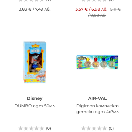
3,83 €
/
7,49 лв.
3,57 €
/
6,98 лв.
5,11 €
/
9,99 лв.
Disney
AIR-VAL
DUMBO одт 50мл
Digimon комплект
детски одт 4х7мл
(0)
(0)