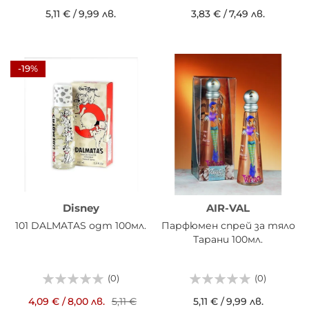
5,11 €
/
9,99 лв.
3,83 €
/
7,49 лв.
-19%
Disney
AIR-VAL
101 DALMATAS одт 100мл.
Парфюмен спрей за тяло
Тарани 100мл.
(0)
(0)
4,09 €
/
8,00 лв.
5,11 €
5,11 €
/
9,99 лв.