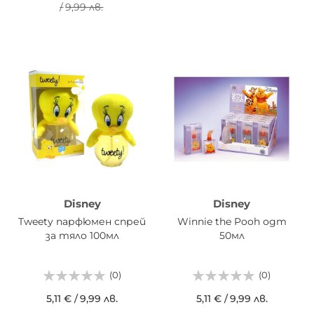
/
9,99 лв.
Disney
Disney
Tweety парфюмен спрей
Winnie the Pooh одт
за тяло 100мл
50мл
(0)
(0)
5,11 €
/
9,99 лв.
5,11 €
/
9,99 лв.