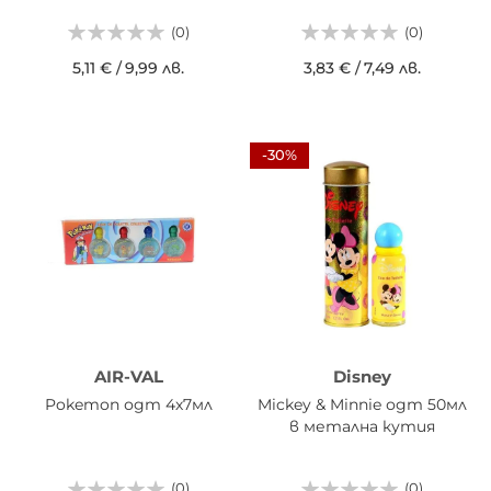
(0)
(0)
5,11 €
/
9,99 лв.
3,83 €
/
7,49 лв.
-30%
AIR-VAL
Disney
Pokemon одт 4х7мл
Mickey & Minnie одт 50мл
в метална кутия
(0)
(0)