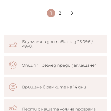
Страница
В
Страница
Страница
Следващ
1
2
момента
четете
страница
Безплатна доставка над 25.05€ /
49лв.
Опция “Преглед преди заплащане”
Връщане в рамките на 14 дни
Пести с нашата лоялна програма