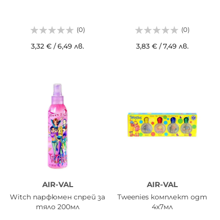
(0)
(0)
3,32 €
/
6,49 лв.
3,83 €
/
7,49 лв.
AIR-VAL
AIR-VAL
Witch парфюмен спрей за
Tweenies комплект одт
тяло 200мл
4х7мл