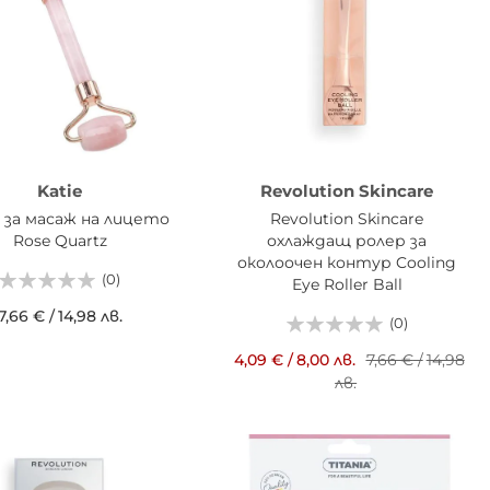
Katie
Revolution Skincare
 за масаж на лицето
Revolution Skincare
Rose Quartz
охлаждащ ролер за
околоочен контур Cooling
(0)
Eye Roller Ball
7,66 €
/
14,98 лв.
(0)
АВИ В КОШНИЦАТА
4,09 €
/
8,00 лв.
7,66 €
/
14,98
лв.
ДОБАВИ В КОШНИЦАТА