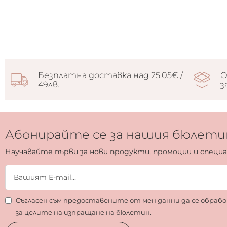
Безплатна доставка над 25.05€ /
О
49лв.
з
Абонирайте се за нашия бюлети
Научавайте първи за нови продукти, промоции и специ
Съгласен съм предоставените от мен данни да се обра
за целите на изпращане на бюлетин.