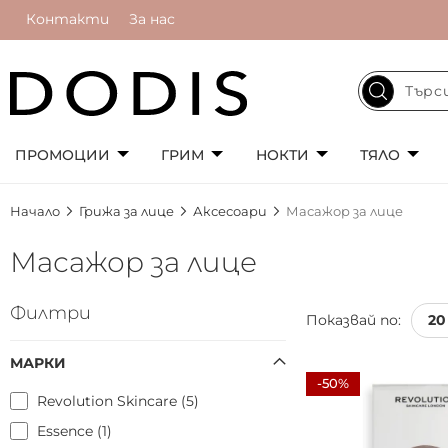
Контакти
За нас
ПРОМОЦИИ
ГРИМ
НОКТИ
ТЯЛО
Начало
Грижа за лице
Аксесоари
Масажор за лице
Масажор за лице
Филтри
Показвай по:
МАРКИ
-50%
Revolution Skincare
5
Essence
1