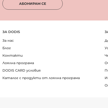
АБОНИРАМ СЕ
ЗА DODIS
З
За нас
Д
Блог
У
Контакти
Ч
Лоялна програма
О
DODIS CARD условия
П
Каталог с продукти от лоялна програма
И
О