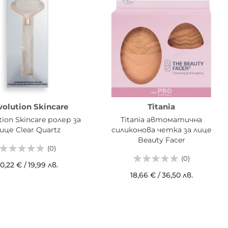
volution Skincare
Titania
tion Skincare ролер за
Titania автоматична
ице Clear Quartz
силиконова четка за лице
Beauty Facer
(0)
(0)
10,22 €
/
19,99 лв.
18,66 €
/
36,50 лв.
АВИ В КОШНИЦАТА
ДОБАВИ В КОШНИЦАТА