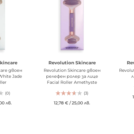
kincare
Revolution Skincare
Re
care двоен
Revolution Skincare двоен
Revolu
White Jade
релефен ролер за лице
л
ller
Facial Roller Amethyste
(0)
(3)
00 лв.
12,78 €
/
25,00 лв.
ДОБ
ИЦАТА
ДОБАВИ В КОШНИЦАТА