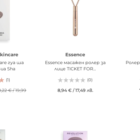
kincare
Essence
care гуа ша
Essence масажен ролер за
Ролер
Gua Sha
лице TICKET FOR...
(1)
(0)
0,22 €
/
19,99
8,94 €
/
17,49 лв.
ДОБАВИ В КОШНИЦАТА
ДОБ
ИЦАТА