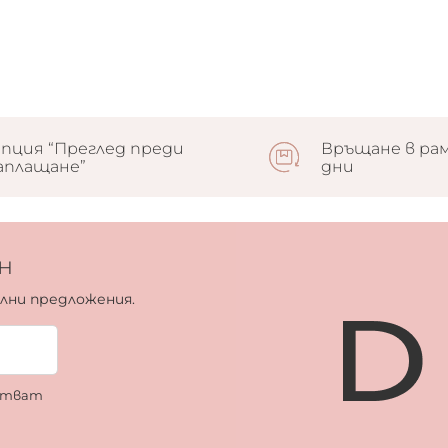
пция “Преглед преди
Връщане в рам
аплащане”
дни
н
ални предложения.
ботват