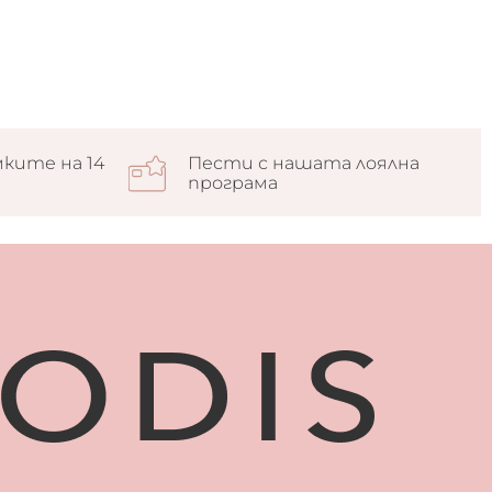
ките на 14
Пести с нашата лоялна
програма