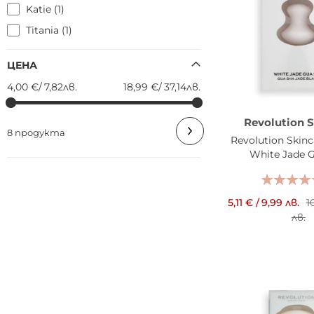
Katie
1
Titania
1
ЦЕНА
4,00 €
/
7,82лв.
18,99 €
/
37,14лв.
Revolution S
8 продукта
Revolution Skin
White Jade 
5,11 €
/
9,99 лв.
1
лв.
ДОБАВИ В КОШН