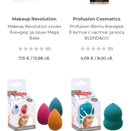
Makeup Revolution
Profusion Cosmetics
Makeup Revolution голям
Profusion бюти блендер
блендер за грим Mega
в кутия с ластик за коса
Bake
BLEND&GO
(0)
(0)
7,15 €
/
13,98 лв.
4,09 €
/
8,00 лв.