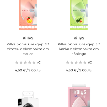
KillyS
KillyS
Killys бюти блендер 3D
Killys бюти блендер 3D
скосен с екстракт от
капка с екстракт от
манго
авокадо
(0)
(0)
4,60 €
/
9,00 лв.
4,60 €
/
9,00 лв.