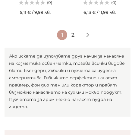
(0)
(0)
5,11 €
/
9,99 лв.
6,13 €
/
11,99 лв.
Страница
В
Страница
Страница
Следващ
1
2
момента
четете
Ако искате да използвате друг начин за нанасяне
на козметика освен четки, тогава всички видове
страница
бюти блендери, гъбички и пухчета са чудесна
алтернатива. Гъбичките перфектно нанасят
праймер, фон дьо тен или коректор и правят
възможно нанасянето на сух или мокър продукт.
Пухчетата за грим нежно нанасят пудра на
лицето.