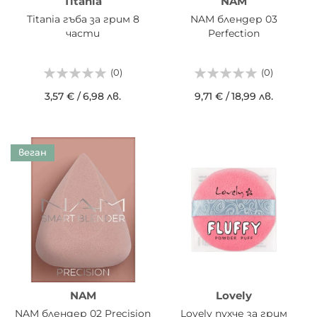
Titania
NAM
Titania гъба за грим 8
NAM блендер 03
части
Perfection
(0)
(0)
3,57 €
/
6,98 лв.
9,71 €
/
18,99 лв.
веган
NAM
Lovely
NAM блендер 02 Precision
Lovely пухче за грим