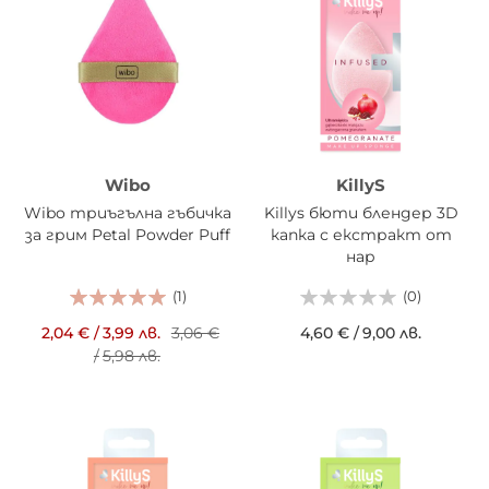
Wibo
KillyS
Wibo триъгълна гъбичка
Killys бюти блендер 3D
за грим Petal Powder Puff
капка с екстракт от
нар
(1)
(0)
2,04 €
/
3,99 лв.
3,06 €
4,60 €
/
9,00 лв.
/
5,98 лв.