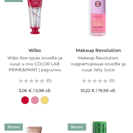
Wibo
Makeup Revolution
Wibo боя грим основа за
Makeup Revolution
лице и очи COLOR LAB
хидратираща основа за
PRIME&PAINT | различни
лице Jelly Juice
цветове
(0)
(0)
3,06 €
/
5,98 лв.
10,22 €
/
19,99 лв.
веган
веган