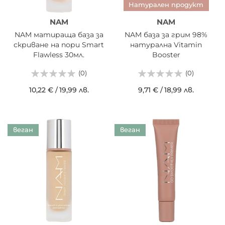
Натурален продукт
NAM
NAM
NAM матираща база за
NAM база за грим 98%
скриване на пори Smart
натурална Vitamin
Flawless 30мл.
Booster
(0)
(0)
10,22 €
/
19,99 лв.
9,71 €
/
18,99 лв.
веган
веган