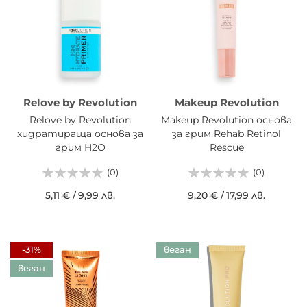
Relove by Revolution
Makeup Revolution
Relove by Revolution
Makeup Revolution основа
хидратираща основа за
за грим Rehab Retinol
грим H2О
Rescue
(0)
(0)
5,11 €
/
9,99 лв.
9,20 €
/
17,99 лв.
-31%
веган
веган