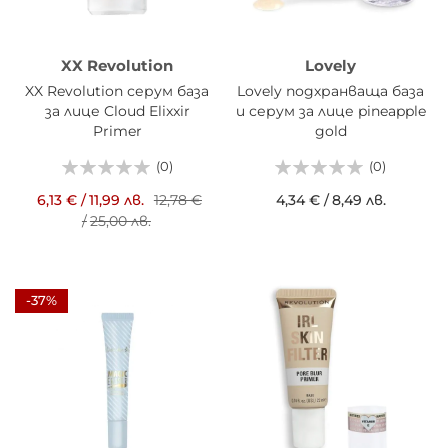
XX Revolution
Lovely
XX Revolution серум база
Lovely подхранваща база
за лице Cloud Elixxir
и серум за лице pineapple
Primer
gold
(0)
(0)
6,13 €
/
11,99 лв.
12,78 €
4,34 €
/
8,49 лв.
/
25,00 лв.
-37%