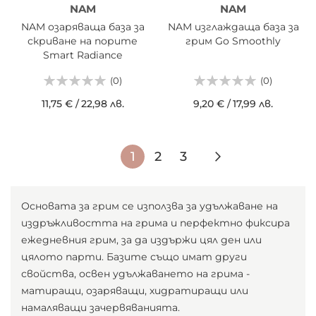
NAM
NAM
NAM озаряваща база за
NAM изглаждаща база за
скриване на порите
грим Go Smoothly
Smart Radiance
(0)
(0)
11,75 €
/
22,98 лв.
9,20 €
/
17,99 лв.
Страница
В
Страница
Страница
Страница
Следващ
1
2
3
момента
четете
Основата за грим се използва за удължаване на
издръжливостта на грима и перфектно фиксира
страница
ежедневния грим, за да издържи цял ден или
цялото парти. Базите също имат други
свойства, освен удължаването на грима -
матиращи, озаряващи, хидратиращи или
намаляващи зачервяванията.