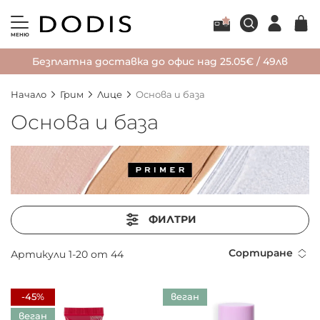
МЕНЮ
Безплатна доставка до офис над 25.05€ / 49лв
Начало
Грим
Лице
Основа и база
Основа и база
ФИЛТРИ
Сортиране
Артикули
1
-
20
от
44
-45%
веган
веган