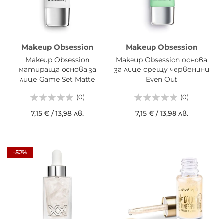
Makeup Obsession
Makeup Obsession
Makeup Obsession
Makeup Obsession основа
матираща основа за
за лице срещу червенини
лице Game Set Matte
Even Out
(0)
(0)
7,15 €
/
13,98 лв.
7,15 €
/
13,98 лв.
-52%