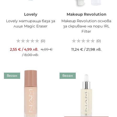
Lovely
Makeup Revolution
Lovely матираща база за
Makeup Revolution основа
лице Magic Eraser
за скриване на пори IRL
Filter
(0)
(0)
2,55 €
/
4,99 лв.
4,09 €
11,24 €
/
21,98 лв.
/
8,00 лв.
веган
веган