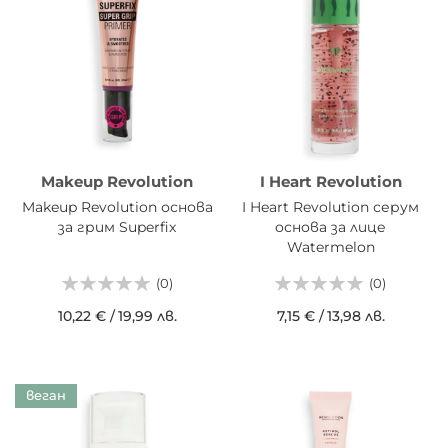
Makeup Revolution
I Heart Revolution
Makeup Revolution основа
I Heart Revolution серум
за грим Superfix
основа за лице
Watermelon
(0)
(0)
10,22 €
/
19,99 лв.
7,15 €
/
13,98 лв.
веган