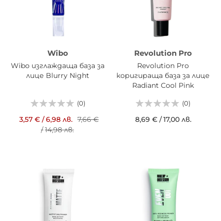
Wibo
Revolution Pro
Wibo изглаждаща база за
Revolution Pro
лице Blurry Night
коригираща база за лице
Radiant Cool Pink
(0)
(0)
3,57 €
/
6,98 лв.
7,66 €
8,69 €
/
17,00 лв.
/
14,98 лв.