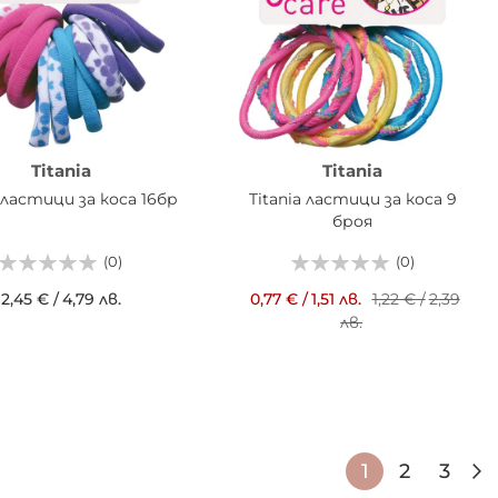
Titania
Titania
a ластици за коса 16бр
Titania ластици за коса 9
броя
(0)
(0)
2,45 €
/
4,79 лв.
0,77 €
/
1,51 лв.
1,22 €
/
2,39
лв.
АВИ В КОШНИЦАТА
ДОБАВИ В КОШНИЦАТА
Страница
В момента 
Страниц
Стра
1
2
3