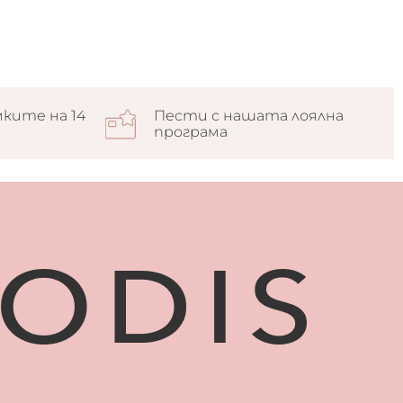
ките на 14
Пести с нашата лоялна
програма