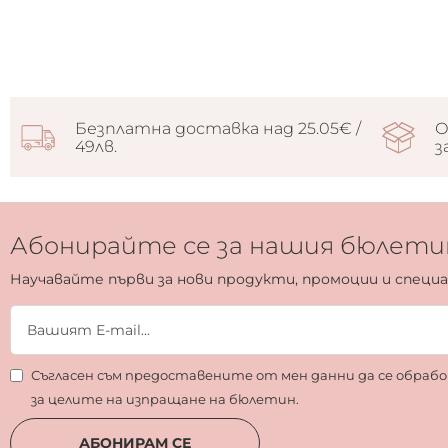
Безплатна доставка над 25.05€ /
О
49лв.
з
Абонирайте се за нашия бюлети
Научавайте първи за нови продукти, промоции и специ
Съгласен съм предоставените от мен данни да се обра
за целите на изпращане на бюлетин.
АБОНИРАМ СЕ