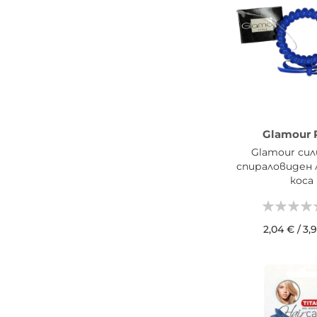
Glamour P
Glamour сил
спираловиден 
коса
2,04 €
/
3,
ДОБАВИ В КОШН