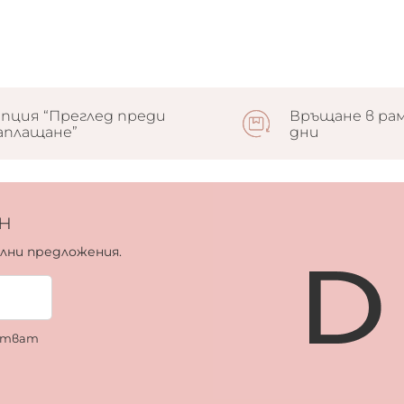
пция “Преглед преди
Връщане в рам
аплащане”
дни
н
ални предложения.
ботват