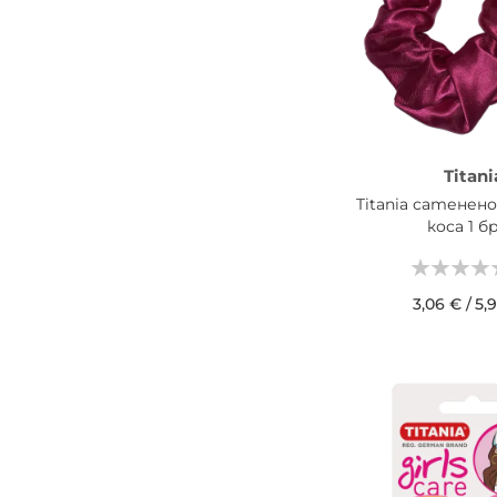
Titani
Titania сатенено
коса 1 б
3,06 €
/
5,
ДОБАВИ В КОШН