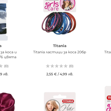
a
Titania
 за коса и
Titania ластици за коса 20бр
Tit
/6 цвята
(0)
(0)
59 лв.
2,55 €
/
4,99 лв.
ИЦАТА
ДОБАВИ В КОШНИЦАТА
ДОБ