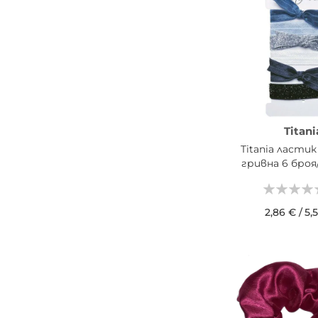
Titani
Titania ластик
гривна 6 броя
2,86 €
/
5,
ДОБАВИ В КОШН