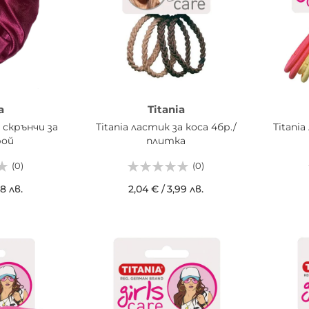
a
Titania
 скрънчи за
Titania ластик за коса 4бр./
Titani
рой
плитка
(0)
(0)
98 лв.
2,04 €
/
3,99 лв.
ИЦАТА
ДОБАВИ В КОШНИЦАТА
ДОБ