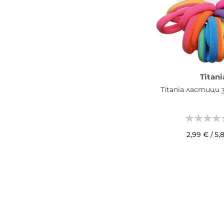
Titani
Titania ластици 
2,99 €
/
5,
ДОБАВИ В КОШН