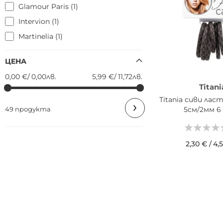
Glamour Paris
1
Intervion
1
Martinelia
1
ЦЕНА
0,00 €
/
0,00лв.
5,99 €
/
11,72лв.
Titani
Titania сиви лас
5см/2мм 6
49 продукта
2,30 €
/
4,5
ДОБАВИ В КОШН