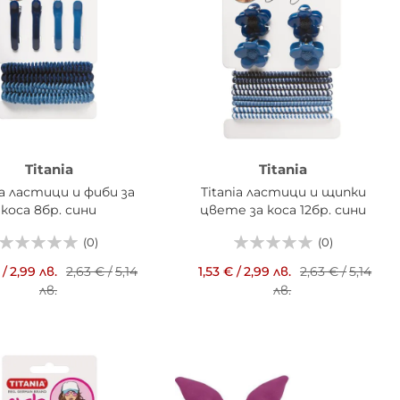
Titania
Titania
ia ластици и фиби за
Titania ластици и щипки
коса 8бр. сини
цвете за коса 12бр. сини
(0)
(0)
/
2,99 лв.
2,63 €
/
5,14
1,53 €
/
2,99 лв.
2,63 €
/
5,14
лв.
лв.
АВИ В КОШНИЦАТА
ДОБАВИ В КОШНИЦАТА