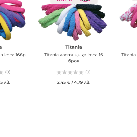
a
Titania
за коса 16бр
Titania ластици за коса 16
Titani
броя
(0)
(0)
85 лв.
2,45 €
/
4,79 лв.
ИЦАТА
ДОБАВИ В КОШНИЦАТА
ДОБ