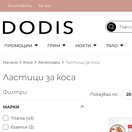
Контакти
За нас
ПРОМОЦИИ
ГРИМ
НОКТИ
ТЯЛО
Начало
Коса
Аксесоари
Ластици за коса
Ластици за коса
Филтри
Показвай по:
МАРКИ
Titania
43
Essence
2