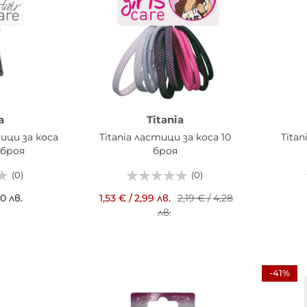
a
Titania
тици за коса
Titania ластици за коса 10
Tita
 броя
броя
(0)
(0)
0 лв.
1,53 €
/
2,99 лв.
2,19 €
/
4,28
лв.
ИЦАТА
ДОБ
ДОБАВИ В КОШНИЦАТА
-41%