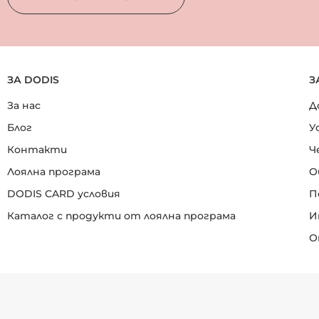
ЗА DODIS
З
За нас
Д
Блог
У
Контакти
Ч
Лоялна програма
О
DODIS CARD условия
П
Каталог с продукти от лоялна програма
И
О