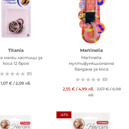
Titania
Martinelia
nia малки ластици за
Martinelia
коса 12 броя
мултифункционална
бандана за коса
(0)
(0)
1,07 €
/
2,09 лв.
2,55 €
/
4,99 лв.
3,57 €
/
6,98
АВИ В КОШНИЦАТА
лв.
ДОБАВИ В КОШНИЦАТА
-41%