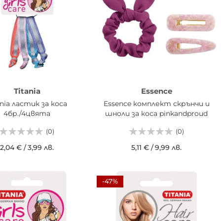
Titania
Essence
ania ластик за коса
Essence комплект скрънчи и
4бр./4цвята
шноли за коса pinkandproud
(0)
(0)
2,04 €
/
3,99 лв.
5,11 €
/
9,99 лв.
АВИ В КОШНИЦАТА
ДОБАВИ В КОШНИЦАТА
-47%