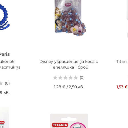
aris
иконов
Disney украшение за коса с
Titan
ластик за
Пепеляшка 1 брой
(0)
(0)
1,28 €
/
2,50 лв.
1,53 €
99 лв.
ДОБАВИ В КОШНИЦАТА
ИЦАТА
ДОБ