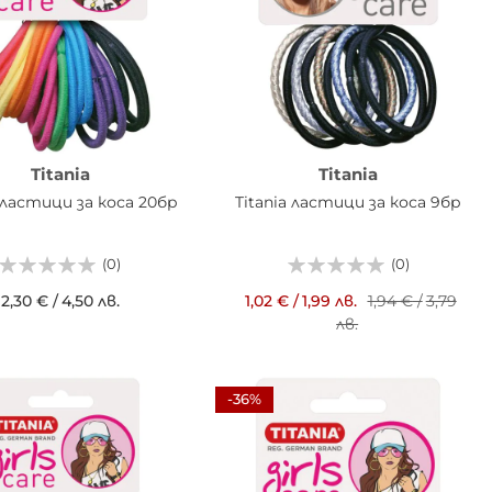
Titania
Titania
a ластици за коса 20бр
Titania ластици за коса 9бр
(0)
(0)
2,30 €
/
4,50 лв.
1,02 €
/
1,99 лв.
1,94 €
/
3,79
лв.
АВИ В КОШНИЦАТА
ДОБАВИ В КОШНИЦАТА
-36%