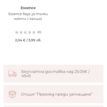
Essence
Essence база за тънки
нокти с калций
(0)
2,04 €
/
3,99 лв.
Безплатна доставка над 25.05€ /
49лв.
Опция “Преглед преди заплащане”