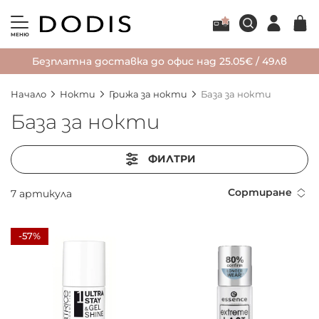
МЕНЮ
Безплатна доставка до офис над 25.05€ / 49лв
Начало
Нокти
Грижа за нокти
База за нокти
База за нокти
ФИЛТРИ
Сортиране
7
артикула
-57%