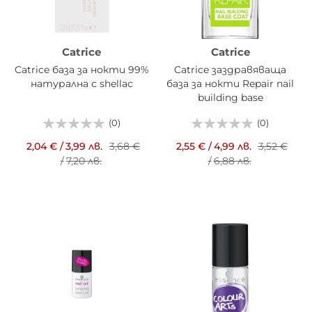
Catrice
Catrice
Catrice база за нокти 99%
Catrice заздравяваща
натурална с shellac
база за нокти Repair nail
building base
(0)
(0)
2,04 €
/
3,99 лв.
3,68 €
2,55 €
/
4,99 лв.
3,52 €
/
7,20 лв.
/
6,88 лв.