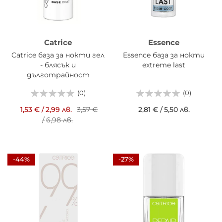
Catrice
Essence
Catrice база за нокти гел
Essence база за нокти
- блясък и
extreme last
дълготрайност
(0)
(0)
1,53 €
/
2,99 лв.
3,57 €
2,81 €
/
5,50 лв.
/
6,98 лв.
-44%
-27%