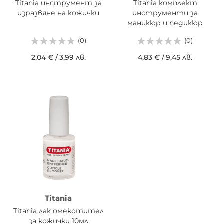
Titania инструмент за
Titania комплект
изразвяне на кожички
инструменти за
маникюр и педикюр
(0)
(0)
2,04 €
/
3,99 лв.
4,83 €
/
9,45 лв.
Titania
Titania лак омекотител
за кожички 10мл