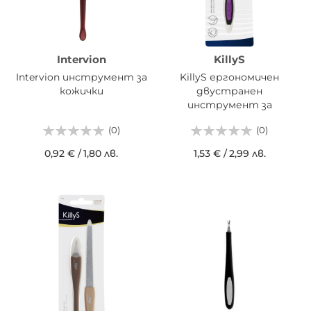
Intervion
KillyS
Intervion инструмент за
KillyS ергономичен
кожички
двустранен
инструмент за
оформяне на кожички
(0)
(0)
0,92 €
/
1,80 лв.
1,53 €
/
2,99 лв.