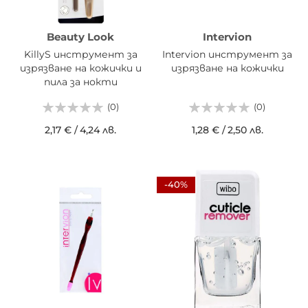
Beauty Look
Intervion
KillyS инструмент за
Intervion инструмент за
изрязване на кожички и
изрязване на кожички
пила за нокти
(0)
(0)
2,17 €
/
4,24 лв.
1,28 €
/
2,50 лв.
-40%