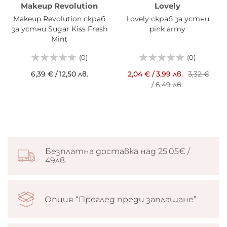
Makeup Revolution
Lovely
Makeup Revolution скраб
Lovely скраб за устни
за устни Sugar Kiss Fresh
pink army
Mint
(0)
(0)
6,39 €
/
12,50 лв.
2,04 €
/
3,99 лв.
3,32 €
/
6,49 лв.
Безплатна доставка над 25.05€ /
49лв.
Опция “Преглед преди заплащане”