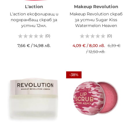
L'action
Makeup Revolution
L'action ексфолиращ и
Makeup Revolution скраб
подхранващ скраб за
за устни Sugar Kiss
устни 12мл.
Watermelon Heaven
(0)
(0)
7,66 €
/
14,98 лв.
4,09 €
/
8,00 лв.
6,39 €
/
12,50 лв.
-38%