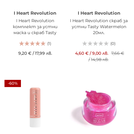
I Heart Revolution
I Heart Revolution
I Heart Revolution
I Heart Revolution скраб за
комплект за устни
устни Tasty Watermelon
маска и скраб Tasty
20мл.
Pumpkin Spice Latte
(1)
(0)
9,20 €
/
17,99 лв.
4,60 €
/
9,00 лв.
7,66 €
/
14,98 лв.
-60%