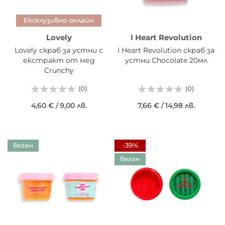
Ексклузивно онлайн
Lovely
I Heart Revolution
Lovely скраб за устни с
I Heart Revolution скраб за
екстракт от мед
устни Chocolate 20мл
Crunchy
(0)
(0)
4,60 €
/
9,00 лв.
7,66 €
/
14,98 лв.
веган
-39%
веган