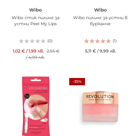
Wibo
Wibo
Wibo стик пилинг за
Wibo пилинг за устни в
устни Peel My Lips
бурканче
(0)
(1)
1,02 €
/
1,99 лв.
2,55 €
5,11 €
/
9,99 лв.
/
4,99 лв.
-35%