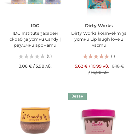
IDC
Dirty Works
IDC Institute захарен
Dirty Works комплект за
скраб за устни Candy |
устни Lip laugh love 2
различни аромати
части
(0)
(1)
3,06 €
/
5,98 лв.
5,62 €
/
10,99 лв.
8,18 €
/
16,00 лв.
веган