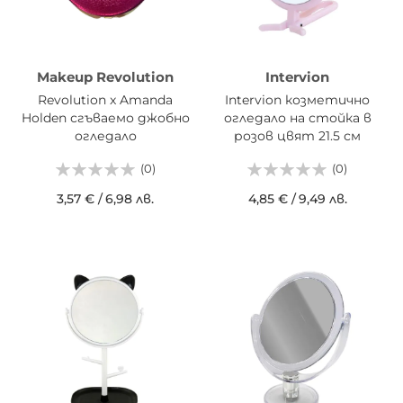
Makeup Revolution
Intervion
Revolution x Amanda
Intervion козметично
Holden сгъваемо джобно
огледало на стойка в
огледало
розов цвят 21.5 см
(0)
(0)
3,57 €
/
6,98 лв.
4,85 €
/
9,49 лв.