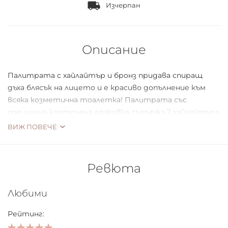
Изчерпан
Описание
Палитрата с хайлайтър и бронз придава спиращ
дъха блясък на лицето и е красиво допълнение към
всяка козметична тоалетка! Палитрата със
специална картонена опаковка съдържа 2 хайлайтъра
и 1 блестяща пудра, както и интегрирано огледало.
ВИЖ ПОВЕЧЕ
Компактна и лесна за пренасяне!
Веган
Ревюта
Любими
Рейтинг: