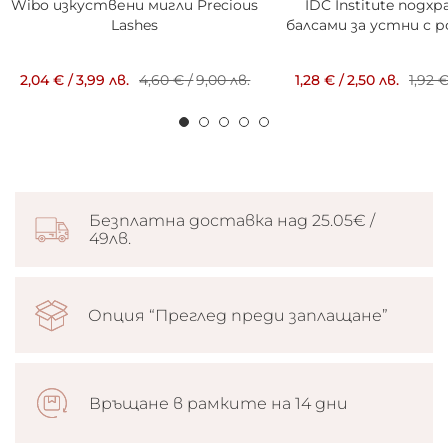
Wibo изкуствени мигли Precious
IDC Institute подх
Lashes
балсами за устни с р
2,04 €
/
3,99 лв.
4,60 €
/
9,00 лв.
1,28 €
/
2,50 лв.
1,92 
Безплатна доставка над 25.05€ /
49лв.
Опция “Преглед преди заплащане”
Връщане в рамките на 14 дни