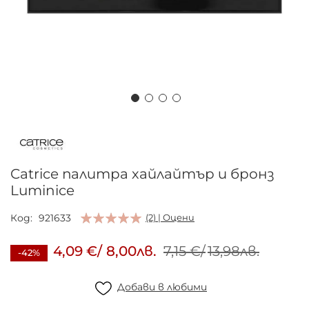
Преминете
към
началото
на
Catrice палитра хайлайтър и бронз
галерия
Luminice
със
снимки
Код
921633
(2) | Оцени
4,09 €
/
8,00лв.
7,15 €
/
13,98лв.
-42%
Добави в любими