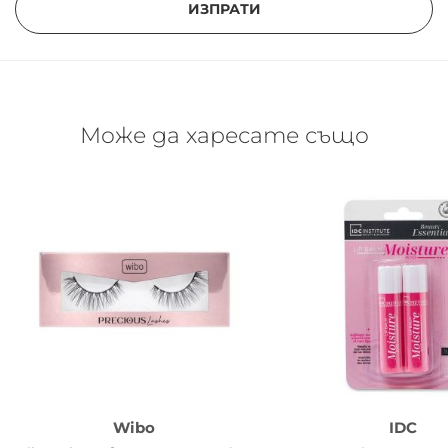
ИЗПРАТИ
Може да харесате също
Wibo
IDC