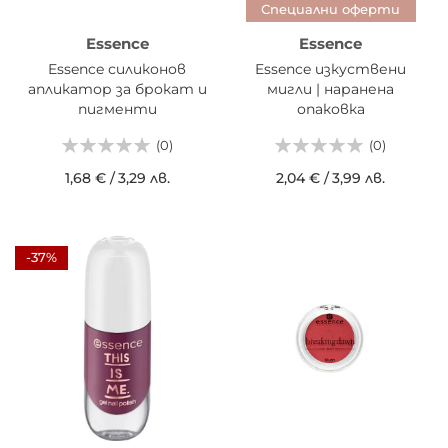
Специални оферти
Essence
Essence
Essence силиконов
Essence изкуствени
апликатор за брокат и
мигли | наранена
пигменти
опаковка
(0)
(0)
1,68 €
/
3,29 лв.
2,04 €
/
3,99 лв.
-37%