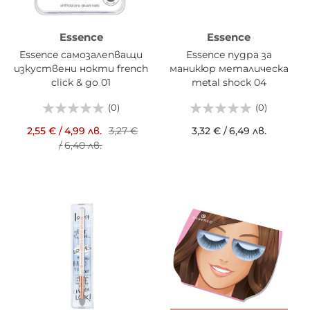
Essence
Essence
Essence самозалепващи
Essence пудра за
изкуствени нокти french
маникюр металическа
click & go 01
metal shock 04
(0)
(0)
2,55 €
/
4,99 лв.
3,27 €
3,32 €
/
6,49 лв.
/
6,40 лв.