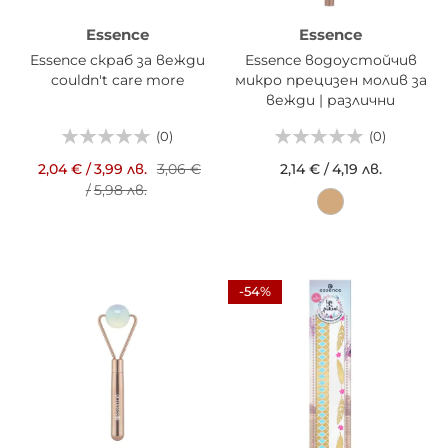
Essence
Essence
Essence скраб за вежди
Essence водоустойчив
couldn't care more
микро прецизен молив за
вежди | различни
цветове
(0)
(0)
2,04 €
/
3,99 лв.
3,06 €
2,14 €
/
4,19 лв.
/
5,98 лв.
-54%