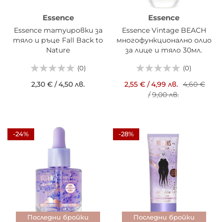
Essence
Essence
Essence татуировки за
Essence Vintage BEACH
тяло и ръце Fall Back to
многофункционално олио
Nature
за лице и тяло 30мл.
(0)
(0)
2,30 €
/
4,50 лв.
2,55 €
/
4,99 лв.
4,60 €
/
9,00 лв.
-24%
-28%
Последни бройки
Последни бройки