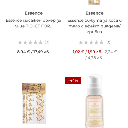
Essence
Essence
Essence масажен ролер за
Essence бижута за коса и
лице TICKET FOR...
тяло с ефект диадема/
гривна
(0)
(0)
8,94 €
/
17,49 лв.
1,02 €
/
1,99 лв.
2,24 €
/
4,38 лв.
-44%