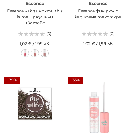
Essence
Essence
Essence лак за нокти this
Essence фин руж с
is me. | различни
кадифена текстура
цветове
(0)
(0)
1,02 €
/
1,99 лв.
1,02 €
/
1,99 лв.
-39%
-33%