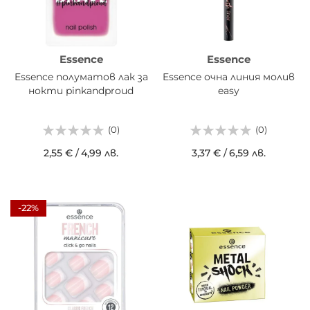
Essence
Essence
Essence полуматов лак за
Essence очна линия молив
нокти pinkandproud
easy
(0)
(0)
2,55 €
/
4,99 лв.
3,37 €
/
6,59 лв.
-22%