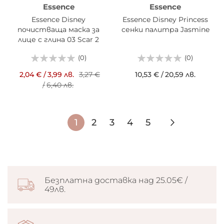
Essence
Essence
Essence Disney
Essence Disney Princess
почистваща маска за
сенки палитра Jasmine
лице с глина 03 Scar 2
броя х10мл.
(0)
(0)
2,04 €
/
3,99 лв.
3,27 €
10,53 €
/
20,59 лв.
/
6,40 лв.
Страница
В
Страница
Страница
Страница
Страница
Страниц
Следващ
1
2
3
4
5
момента
четете
страница
Безплатна доставка над 25.05€ /
49лв.