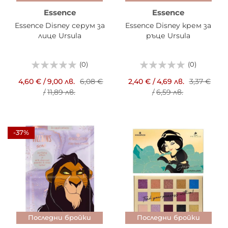
Essence
Essence
Essence Disney серум за
Essence Disney крем за
лице Ursula
ръце Ursula
(0)
(0)
4,60 €
/
9,00 лв.
6,08 €
2,40 €
/
4,69 лв.
3,37 €
/
11,89 лв.
/
6,59 лв.
-37%
Последни бройки
Последни бройки