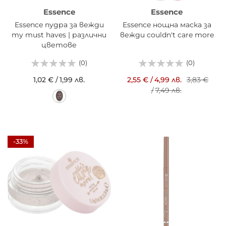
Essence
Essence
Essence пудра за вежди
Essence нощна маска за
my must haves | различни
вежди couldn't care more
цветове
(0)
(0)
1,02 €
/
1,99 лв.
2,55 €
/
4,99 лв.
3,83 €
/
7,49 лв.
-33%