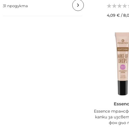
31 продукта
4,09 €
/
8,
ДОБАВИ В КОШН
Essen
Essence транс
капки за изсве
фон дьо