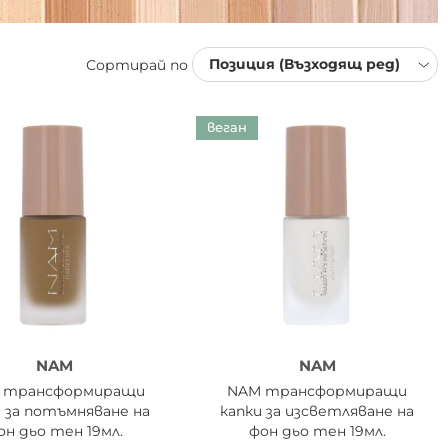
Сортирай по
веган
NAM
NAM
 трансформиращи
NAM трансформиращи
и за потъмняване на
капки за изсветляване на
он дьо тен 19мл.
фон дьо тен 19мл.