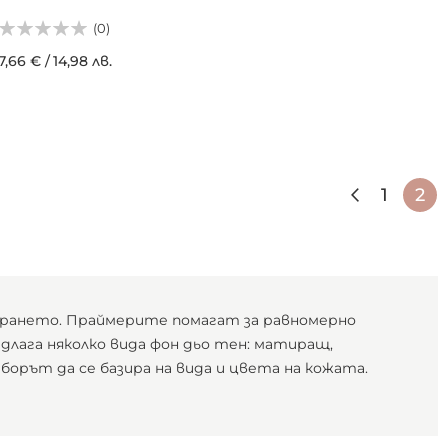
(0)
7,66 €
/
14,98 лв.
АВИ В КОШНИЦАТА
Страница
Страни
Назад
Стран
В 
1
2
мирането. Праймерите помагат за равномерно
длага няколко вида фон дьо тен: матиращ,
борът да се базира на вида и цвета на кожата.