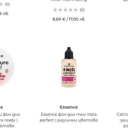
(0)
(0)
9 лв.
8,69 €
/
17,00 лв.
ИЦАТА
ДОБАВИ В КОШНИЦАТА
ДОБ
ce
Essence
и фон дьо
Essence фон дьо тен insta
Catr
e ready |
perfect | различни цветове
защ
ветове
р