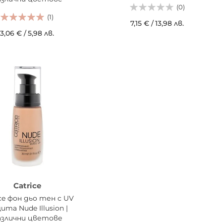
(0)
(1)
7,15 €
/
13,98 лв.
3,06 €
/
5,98 лв.
ДОБАВИ В КОШНИЦАТА
АВИ В КОШНИЦАТА
Catrice
ice фон дьо тен с UV
ита Nude Illusion |
азлични цветове