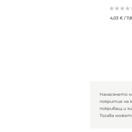
4,03 €
/
7,
ДОБАВИ В КОШН
Нанасянето н
покритие на 
покриващ и хи
Тогава может