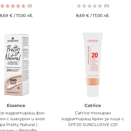
(2)
(0)
8,69 €
/
17,00 лв.
8,69 €
/
17,00 лв.
АВИ В КОШНИЦАТА
ДОБАВИ В КОШНИЦАТА
Essence
Catrice
nce хидратиращ фон
Catrice тониран
ен с хиалурон и алое
хидратиращ крем за лице с
ра Pretty Natural |
SPF20 SUNCLUSIVE C01
азлични цветове