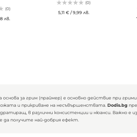
(0)
(0)
5,11 €
/
9,99 лв.
88 лв.
ДОБАВИ В КОШНИЦАТА
ИЦАТА
ДОБ
а основа за грим (праймер) е основно действие при гри
кожата и прикриване на несъвършенствата.
Dodis.bg
пре
дратиращ, в различни консистенции и нюанси. Важно е из
е да получите най-добрия ефект.