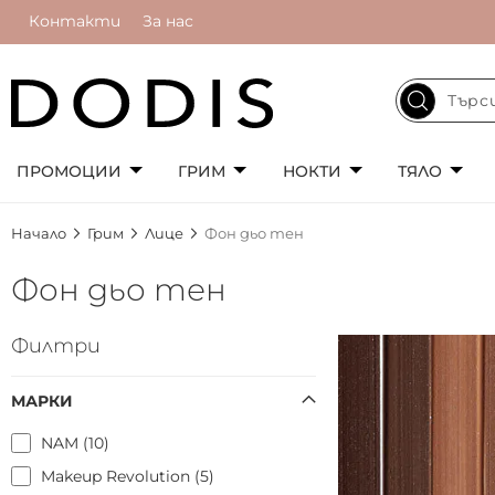
Контакти
За нас
ПРОМОЦИИ
ГРИМ
НОКТИ
ТЯЛО
Начало
Грим
Лице
Фон дьо тен
Фон дьо тен
Филтри
МАРКИ
NAM
10
Makeup Revolution
5