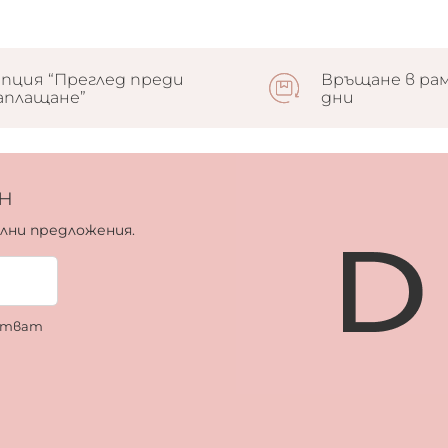
пция “Преглед преди
Връщане в рам
аплащане”
дни
н
ални предложения.
ботват