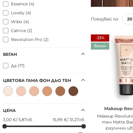
Essence
4
Lovely
4
Показвай по:
Wibo
4
Catrice
2
-33%
Revolution Pro
2
веган
ВЕГАН
Да
17
ЦВЕТОВА ГАМА ФОН ДЬО ТЕН
Makeup Rev
ЦЕНА
Makeup Revoluti
3,00 €
/
5,87лв.
15,99 €
/
31,27лв.
тен Matte Bas
различни ц