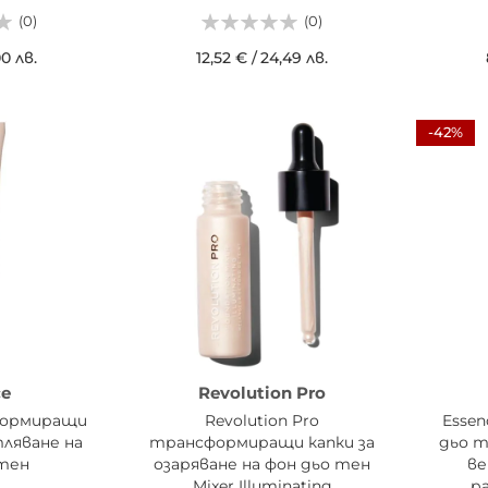
(0)
(0)
00 лв.
12,52 €
/
24,49 лв.
ДОБ
-42%
ИЦАТА
ДОБАВИ В КОШНИЦАТА
ce
Revolution Pro
формиращи
Revolution Pro
Esse
тляване на
трансформиращи капки за
дьо т
 тен
озаряване на фон дьо тен
ве
Mixer Illuminating
р