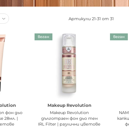
Артикули
21
-
31
от
31
веган
веган
olution
Makeup Revolution
on фон дьо
Makeup Revolution
NAM
e 28мл. |
дълготраен фон дьо тен
капк
ветове
IRL Filter | различни цветове
ф