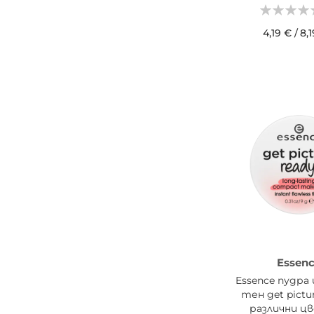
4,19 €
/
8,1
ДОБАВИ В КОШН
Essen
Essence пудра 
тен get pictur
различни ц