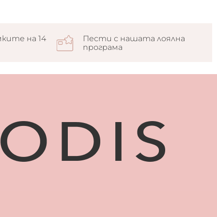
ките на 14
Пести с нашата лоялна
програма