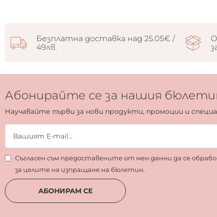
Безплатна доставка над 25.05€ /
О
49лв.
з
Абонирайте се за нашия бюлети
Научавайте първи за нови продукти, промоции и специ
Съгласен съм предоставените от мен данни да се обра
за целите на изпращане на бюлетин.
АБОНИРАМ СЕ