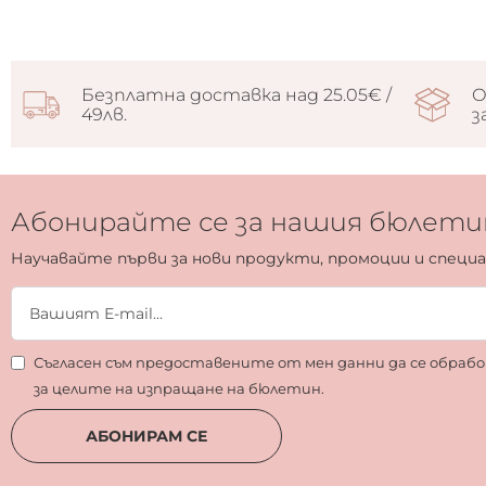
Givenchy
1
Jacques Dessange Paris
1
Jean Barthet
1
Безплатна доставка над 25.05€ /
О
Paramount Pictures
1
49лв.
з
Revolution Gym
1
SMALTO
1
Trussardi
1
Абонирайте се за нашия бюлети
Vuarnet
1
Научавайте първи за нови продукти, промоции и специ
Yves Rocher
1
delete MakeUp
1
Съгласен съм предоставените от мен данни да се обра
за целите на изпращане на бюлетин.
АБОНИРАМ СЕ