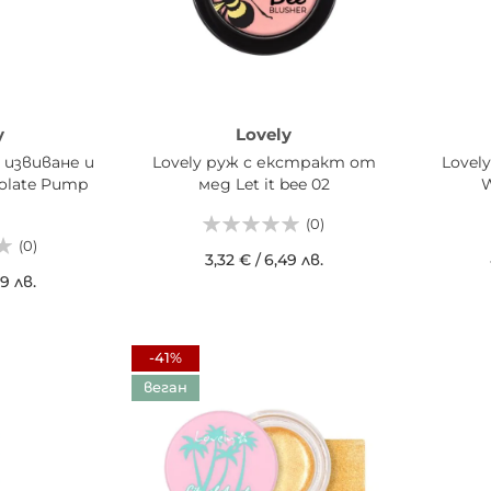
y
Lovely
а извиване и
Lovely руж с екстракт от
Lovel
olate Pump
мед Let it bee 02
W
(0)
(0)
3,32 €
/
6,49 лв.
9 лв.
ДОБАВИ В КОШНИЦАТА
ДОБ
ИЦАТА
-41%
веган