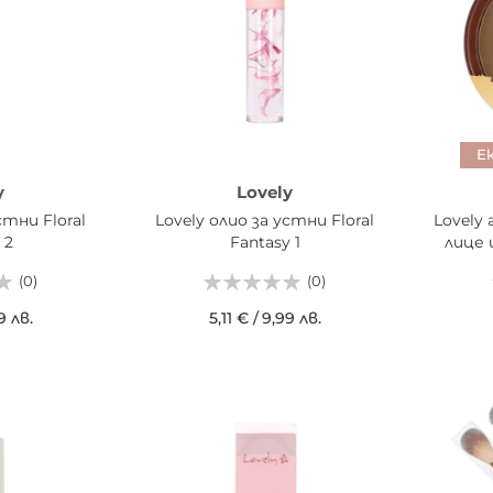
Е
y
Lovely
стни Floral
Lovely олио за устни Floral
Lovely
 2
Fantasy 1
лице 
(0)
(0)
9 лв.
5,11 €
/
9,99 лв.
ИЦАТА
ДОБАВИ В КОШНИЦАТА
ДОБ