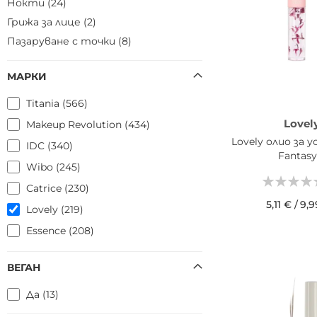
Нокти
24
Грижа за лице
2
Пазаруване с точки
8
МАРКИ
Titania
566
Lovel
Makeup Revolution
434
Lovely олио за у
IDC
340
Fantasy
Wibo
245
Catrice
230
5,11 €
/
9,9
Lovely
219
ДОБАВИ В КОШН
Essence
208
NAM
165
ВЕГАН
Martinelia
153
I Heart Revolution
Да
13
142
Revolution Skincare
138