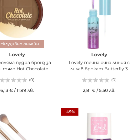
ксклузивно онлайн
Lovely
Lovely
 голяма пудра бронз за
Lovely течна очна линия с
и тяло Hot Chocolate
лилав брокат Butterfly 3
(0)
(0)
6,13 €
/
11,99 лв.
2,81 €
/
5,50 лв.
АВИ В КОШНИЦАТА
ДОБАВИ В КОШНИЦАТА
-49%