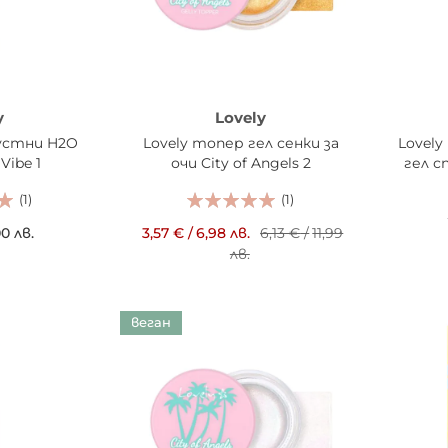
y
Lovely
 устни H2O
Lovely топер гел сенки за
Lovel
Vibe 1
очи City of Angels 2
гел с
(1)
(1)
00 лв.
3,57 €
/
6,98 лв.
6,13 €
/
11,99
лв.
ИЦАТА
ДОБ
ДОБАВИ В КОШНИЦАТА
веган