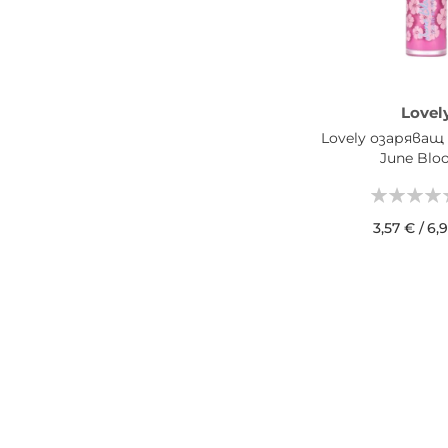
Groom Room
2
HERMÈS
2
The Solution
2
20th Century Fox
1
Lovel
Anne de Cassignac
1
Lovely озаряващ
Auri
1
June Blo
Basile
1
Chopard
1
3,57 €
/
6,9
Christian Faye
1
ДОБАВИ В КОШН
Cosco Vicos
1
Courrèges
1
DODIS
1
Ferrari
1
Fred Hayman
1
Gilles Cantuel
1