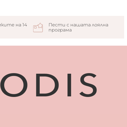
ките на 14
Пести с нашата лоялна
програма