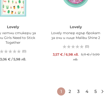
Lovely
Lovely
ly летни стикери за
Lovely топер едър брокат
 Girls Need to Stick
за очи и лице Malibu Shine 2
Together
(0)
(0)
3,57 €
/
6,98 лв.
5,11 €
/
9,99
3,06 €
/
5,98 лв.
лв.
АВИ В КОШНИЦАТА
ДОБАВИ В КОШНИЦАТА
Страница
В момента четете
Страница
Страница
Страниц
Стра
1
2
3
4
5