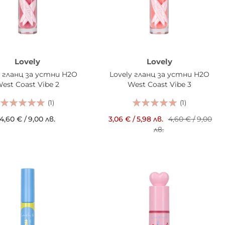
Lovely
Lovely
y гланц за устни H2O
Lovely гланц за устни H2O
est Coast Vibe 2
West Coast Vibe 3
(1)
(1)
4,60 €
/
9,00 лв.
3,06 €
/
5,98 лв.
4,60 €
/
9,00
лв.
АВИ В КОШНИЦАТА
ДОБАВИ В КОШНИЦАТА