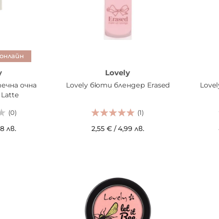
 онлайн
y
Lovely
течна очна
Lovely бюти блендер Erased
Love
 Latte
(0)
(1)
8 лв.
2,55 €
/
4,99 лв.
ИЦАТА
ДОБАВИ В КОШНИЦАТА
ДОБ