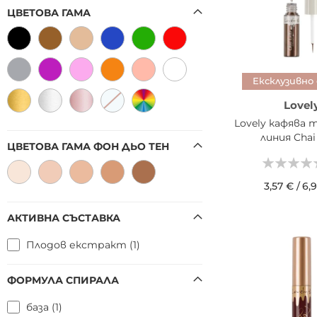
ЦВЕТОВА ГАМА
Intervion
105
Delia
99
bh Los Angeles
75
Ексклузивно
Fito Cosmetic
74
Lovel
Revolution Pro
71
Lovely кафява 
Cameleo
62
линия Chai
ЦВЕТОВА ГАМА ФОН ДЬО ТЕН
Profusion Cosmetics
60
TreacleMoon
60
3,57 €
/
6,9
KillyS
55
Relove by Revolution
55
ДОБАВИ В КОШН
АКТИВНА СЪСТАВКА
It'S SKIN
54
Плодов екстракт
1
Eylure
52
Dirty Works
50
ФОРМУЛА СПИРАЛА
Disney
45
база
1
Schaebens
40