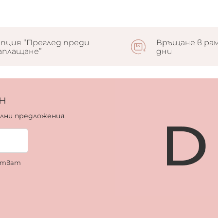
пция “Преглед преди
Връщане в рам
аплащане”
дни
н
ални предложения.
ботват