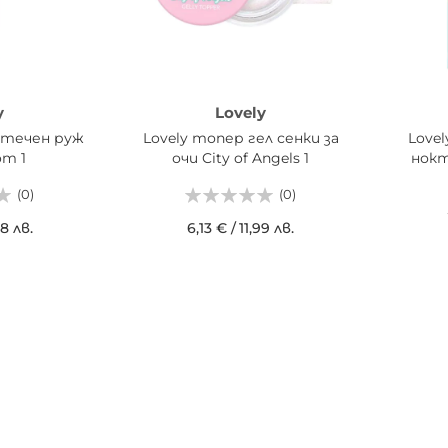
y
Lovely
 течен руж
Lovely топер гел сенки за
Love
om 1
очи City of Angels 1
нокти
(0)
(0)
8 лв.
6,13 €
/
11,99 лв.
ИЦАТА
ДОБАВИ В КОШНИЦАТА
ДОБ