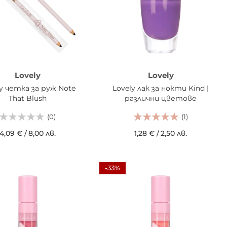
Lovely
Lovely
ly четка за руж Note
Lovely лак за нокти Kind |
That Blush
различни цветове
(0)
(1)
4,09 €
/
8,00 лв.
1,28 €
/
2,50 лв.
АВИ В КОШНИЦАТА
-33%
ДОБАВИ В КОШНИЦАТА