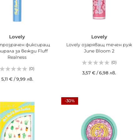
Lovely
Lovely
y прозрачен фиксиращ
Lovely озаряващ течен руж
пирала за вежди Fluff
June Bloom 2
Realness
(0)
(0)
3,57 €
/
6,98 лв.
5,11 €
/
9,99 лв.
ДОБАВИ В КОШНИЦАТА
АВИ В КОШНИЦАТА
-30%