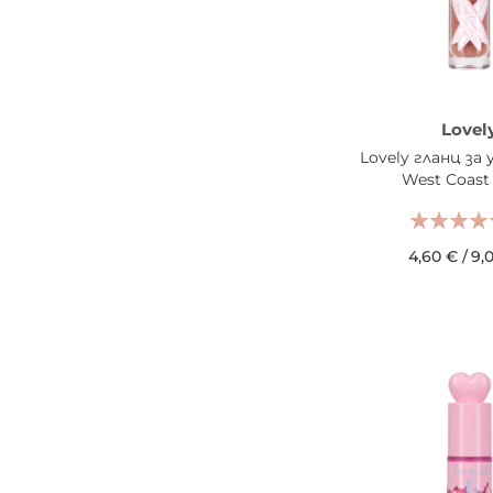
HUMANIST
8
XX Revolution
8
Body Fantasies
7
CD
7
Lovel
Planet Revolution
7
Lovely гланц за
Kenji Tanaka
6
West Coast 
Lilian Barony
5
Happy Hooladays
4
4,60 €
/
9,
Axis
3
ДОБАВИ В КОШН
Grace Cole
3
Lancôme
3
Bernd Berger
2
Enrico Uno
2
Get Fruity
2
Glamour Paris
2