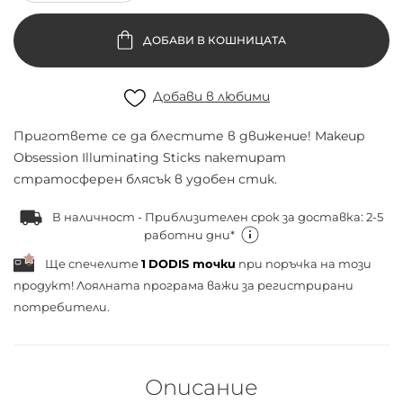
ДОБАВИ В КОШНИЦАТА
Добави в любими
Пригответе се да блестите в движение! Makeup
Obsession Illuminating Sticks пакетират
стратосферен блясък в удобен стик.
В наличност - Приблизителен срок за доставка: 2-5
работни дни*
Ще спечелите
1
DODIS точки
при поръчка на този
продукт! Лоялната програма важи за
регистрирани
потребители.
Описание