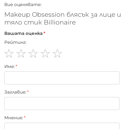
Вие оценявате:
Makeup Obsession блясък за лице и
тяло стик Billionaire
Вашата оценка
Рейтинг:
1
2
3
4
5
Име:
star
stars
stars
stars
stars
Заглавиe:
Мнение: