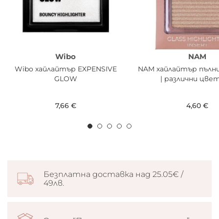
Wibo
NAM
Wibo хайлайтър EXPENSIVE
NAM хайлайтър пълни
GLOW
| различни цве
7,66 €
4,60 €
Безплатна доставка над 25.05€ /
49лв.