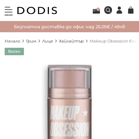
МЕНЮ
Безплатна доставка до офис над 25.05€ / 49лв
Начало
Грим
Лице
Хайлайтър
Makeup Obsession блясъ
Преминете
веган
към
края
на
галерията
на
изображенията