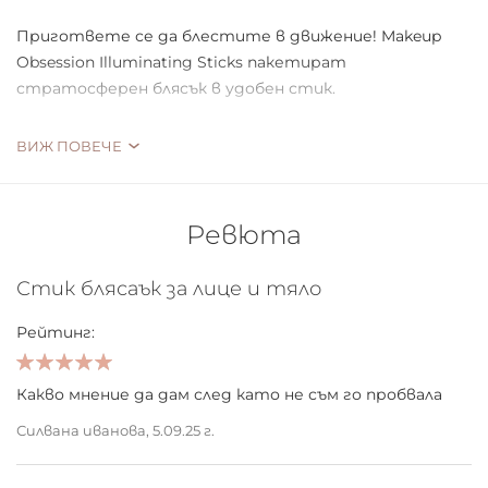
Пригответе се да блестите в движение! Makeup
Obsession Illuminating Sticks пакетират
стратосферен блясък в удобен стик.
Нанесете и смесете този кремообразен хайлайтър
ВИЖ ПОВЕЧЕ
върху скулите, очите, дори тялото за dewy
покритие, което ще ви озари.
Ревюта
веган и cruelty free
Стик блясаък за лице и тяло
Рейтинг:
100%
Какво мнение да дам след като не съм го пробвала
Силвана иванова,
5.09.25 г.