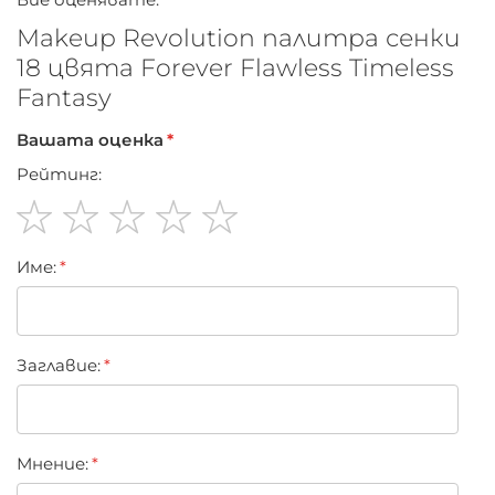
Makeup Revolution палитра сенки
18 цвята Forever Flawless Timeless
Fantasy
Вашата оценка
Рейтинг:
1
2
3
4
5
Име:
star
stars
stars
stars
stars
Заглавиe:
Мнение: