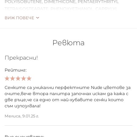
POLYISOBUTENE, DIMETHICONE, PENTAERYTHRITYL
TETRAISOSTEARATE, PHENOXYETHANOL, CAPRYLYL
GLYCOL, TRIETHOXYCAPRYLYLSILANE. [+/- MAY CONTAIN
ВИЖ ПОВЕЧЕ
(PEUT C
Ревюта
Прекрасни!
Рейтинг:
100%
Сенките са уникални перфектните Nude цветове за
очите,вече втора палитра започнах искам да кажа с
две ръце,че са едно от най-хубавите сенки които
съм изпозлвала!
Мелиса,
9.01.25 г.
Вие оценявате: