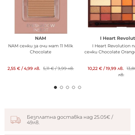
NAM
I Heart Revolu
NAM сенки за очи мат 11 Milk
I Heart Revolution
Chocolate
сенки Chocolate Orang
2,55 €
/
4,99 лв.
5,11 €
/
9,99 лв.
10,22 €
/
19,99 лв.
13,
лв.
Безплатна доставка над 25.05€ /
49лв.