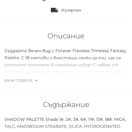
Изчерпан
Описание
Създайте вечен вид с Forever Flawless Timeless Fantasy
Palette. С 18 матови и блестящи сенки за очи, ще се
усетите потопени в огромния избор! С набор от
студени неутрални и блестящи златисти тонове,
това е перфектната палитра за създаване на този
ВИЖ ПОВЕЧЕ
красив външен вид.
Cruelty free и веган
Съдържание
SHADOW PALETTE Shade 1#, 2#, 3#, 6#, 11#, 13#, 18#: MICA,
TALC, MAGNESIUM STEARATE, SILICA, HYDROGENATED