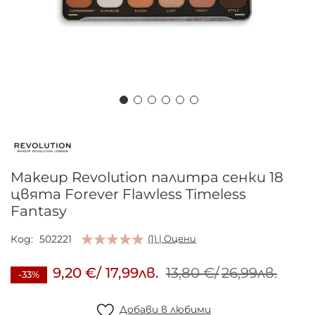
Преминете
към
началото
на
Makeup Revolution палитра сенки 18
галерия
цвята Forever Flawless Timeless
със
Fantasy
снимки
Код
502221
(1) | Оцени
9,20 €
/
17,99лв.
13,80 €
/
26,99лв.
-33%
Добави в любими