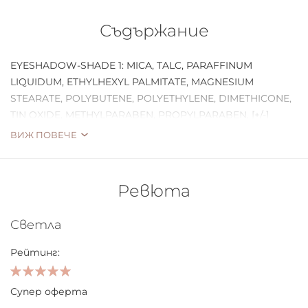
един изпъкващ тюркоазено-син цвят. Палитрата
включва и два хайлайтъра- снежно бял и бледо
Съдържание
празсковено-розово със златисто.
EYESHADOW-SHADE 1: MICA, TALC, PARAFFINUM
LIQUIDUM, ETHYLHEXYL PALMITATE, MAGNESIUM
STEARATE, POLYBUTENE, POLYETHYLENE, DIMETHICONE,
TIN OXIDE, METHYLPARABEN, PROPYLPARABEN, [+/-]
TITANIUM DIOXIDE (CI 77891), RED IRON OXIDE (CI 77491),
ВИЖ ПОВЕЧЕ
BLACK IRON OXIDE (C
Ревюта
Светла
Рейтинг:
100%
Супер оферта