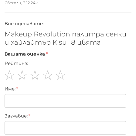
Светли,
2.12.24 г.
Вие оценявате:
Makeup Revolution палитра сенки
и хайлайтър Kisu 18 цвята
Вашата оценка
Рейтинг:
1
2
3
4
5
Име:
star
stars
stars
stars
stars
Заглавиe: