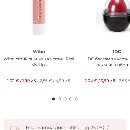
Wibo
IDC
Wibo стик пилинг за устни Peel
IDC балсам за устни
My Lips
различни цвет
1,02 €
/
1,99 лв.
2,55 €
/
4,99 лв.
2,04 €
/
3,99 лв.
2,55 
Безплатна доставка над 25.05€ /