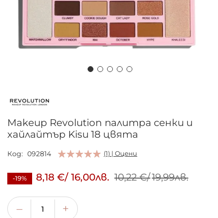
Преминете
към
началото
на
Makeup Revolution палитра сенки и
галерия
хайлайтър Kisu 18 цвята
със
снимки
Код
092814
(1) | Оцени
8,18 €
/
16,00лв.
10,22 €
/
19,99лв.
-19%