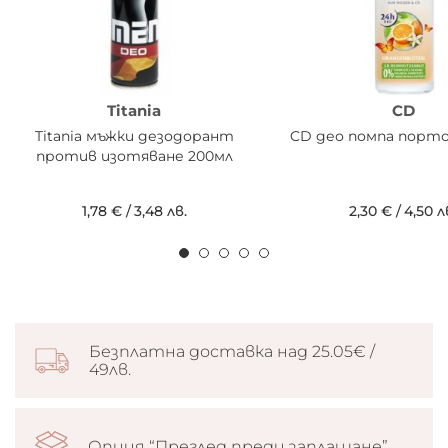
Titania
CD
Titania мъжки дезодорант
CD део помпа порто
против изотяване 200мл
1,78 €
/
3,48 лв.
2,30 €
/
4,50 л
Безплатна доставка над 25.05€ /
49лв.
Опция “Преглед преди заплащане”