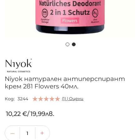
Преминете
към
началото
на
Niyok натурален антиперспирант
галерия
крем 2в1 Flowers 40мл.
със
снимки
Код
3244
(1) | Оцени
10,22 €
/
19,99лв.