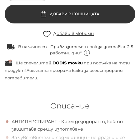
ДОБАВИ В КОШНИЦАТА
Добави в любими
В наличност - Приблизителен срок за доставка: 2-5
работни дни*
Ще спечелите
2
DODIS точки
при поръчка на този
продукт! Лоялната програма важи за
регистрирани
потребители.
Описание
АНТИПЕРСПИРАНТ - Крем дезодорант, който
защитава срещу изпотяване
За чувствителни подмишници - не дразни и се