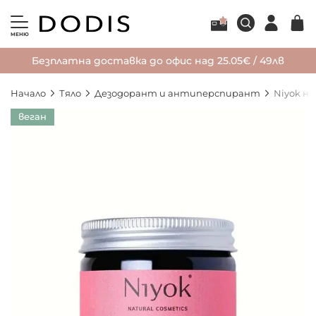
МЕНЮ
Безплатна доставка до офис над 25.05€ / 49лв
Начало
Тяло
Дезодорант и антиперспирант
Niyok н
Преминете
веган
към
края
на
галерията
на
изображенията