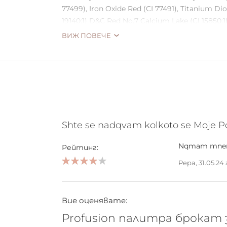
77499), Iron Oxide Red (CI 77491), Titanium Di
19140:1) D&C Red No.7 Calcium Lake (CI 1585
Lake (CI 16035), Ferric Ferrocyanide (CI77510),
ВИЖ ПОВЕЧЕ
Shte se nadqvam kolkoto se Moje P
Nqmam mneni
Рейтинг:
Pepa,
31.05.24 
80%
Вие оценявате:
Profusion палитра брокат 