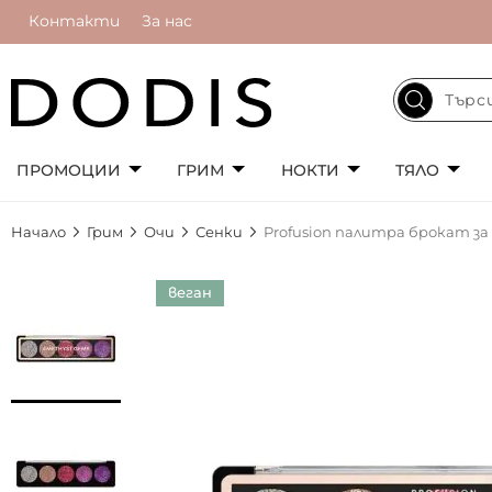
Контакти
За нас
ПРОМОЦИИ
ГРИМ
НОКТИ
ТЯЛО
Начало
Грим
Очи
Сенки
Profusion палитра брокат з
Преминете
веган
към
края
на
галерията
на
изображенията