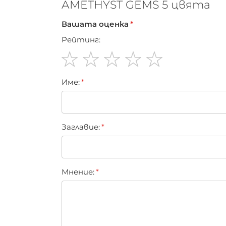
AMETHYST GEMS 5 цвята
Вашата оценка
Рейтинг:
1
2
3
4
5
Име:
star
stars
stars
stars
stars
Заглавиe:
Мнение: