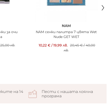
NAM
нки за очи
NAM сенки палитра 7 цвята Wet
та
Nude GET WET
25,00 лв.
10,22 €
/
19,99 лв.
20,45 €
/
40,00
лв.
ките на 14
Пести с нашата лоялна
програма