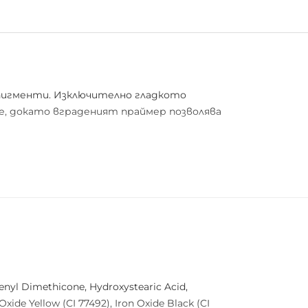
 пигменти. Изключително гладкото
е, докато вграденият праймер позволява
Phenyl Dimethicone, Hydroxystearic Acid,
ide Yellow (CI 77492), Iron Oxide Black (CI