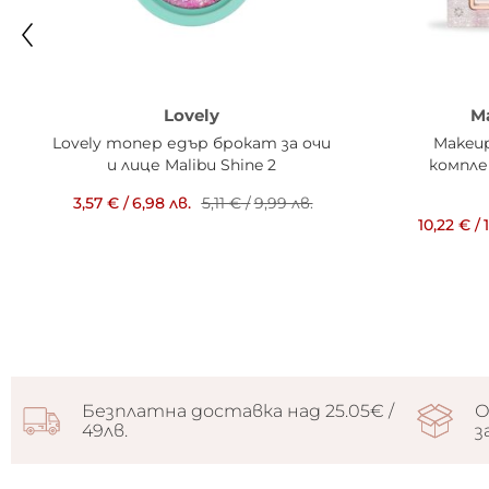
Lovely
M
Lovely топер едър брокат за очи
Makeup
и лице Malibu Shine 2
компле
3,57 €
/
6,98 лв.
5,11 €
/
9,99 лв.
10,22 €
/
Безплатна доставка над 25.05€ /
О
49лв.
з