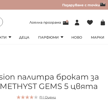
Пазаруване с точки
Лоялна програма
КТИ
ДЕЦА
ПАРФЮМИ
НОВО
МАРКИ
usion палитра брокат за
AMETHYST GEMS 5 цвята
(1) | Оцени