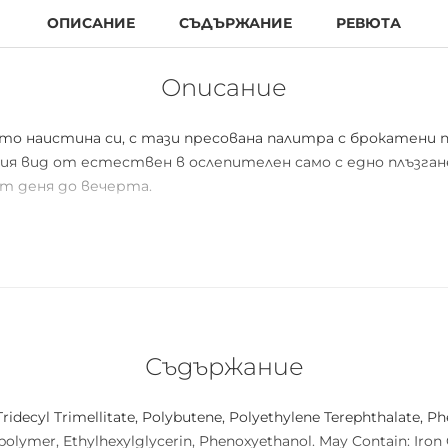
ОПИСАНИЕ
СЪДЪРЖАНИЕ
РЕВЮТА
Описание
йто наистина си, с тази пресована палитра с брокатени
я вид от естествен в ослепителен само с едно плъзган
т деня до вечерта.
Съдържание
 Tridecyl Trimellitate, Polybutene, Polyethylene Terephthalate, 
olymer, Ethylhexylglycerin, Phenoxyethanol. May Contain: Iron Ox