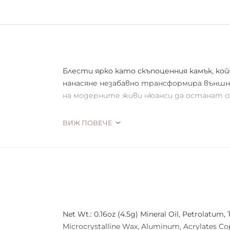
Блести ярко като скъпоценния камък, ко
нанасяне незабавно трансформира външни
на модерните живи нюанси да останат о
ВИЖ ПОВЕЧЕ
Веган
Без тестване върху животни!
Net Wt.: 0.16oz (4.5g) Mineral Oil, Petrolatum,
Microcrystalline Wax, Aluminum, Acrylates Cop