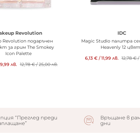
akeup Revolution
IDC
 Revolution подаръчен
Magic Studio палитра се
кт за грим The Smokey
Heavenly 12 цвя
Icon Palette
6,13 €
/
11,99 лв.
12,78 €
/
19,99 лв.
12,78 €
/
25,00 лв.
пция “Преглед преди
Връщане в рам
аплащане”
дни