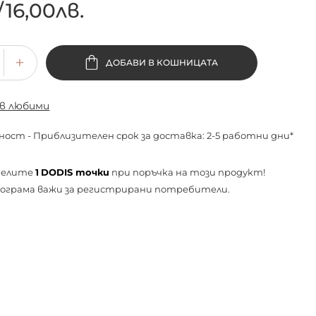
/
16,00лв.
ДОБАВИ В КОШНИЦАТА
 в любими
ност - Приблизителен срок за доставка: 2-5 работни дни*
челите
1
DODIS точки
при поръчка на този продукт!
ограма важи за
регистрирани
потребители.