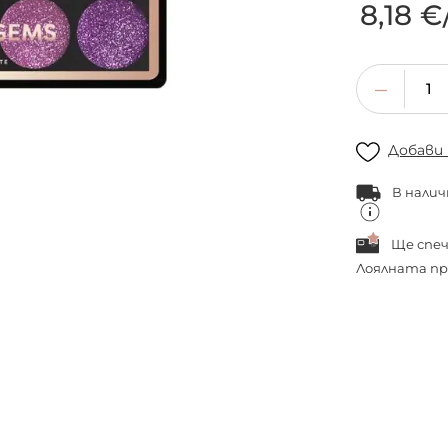
8,18 €
Добави
В налич
Ще спе
Лоялната пр