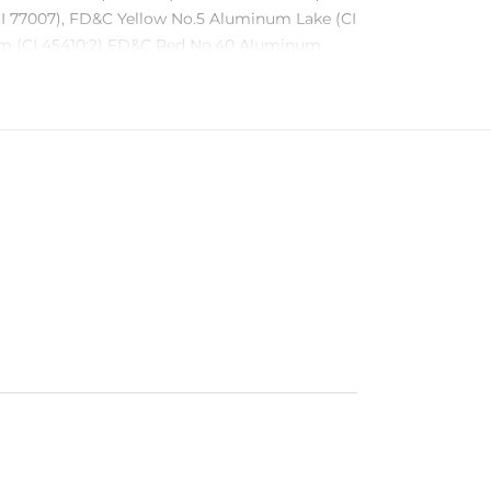
 (CI 77007), FD&C Yellow No.5 Aluminum Lake (CI
num (CI 45410:2) FD&C Red No.40 Aluminum