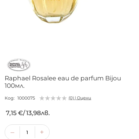
Преминете
към
началото
на
галерия
Raphael Rosalee eau de parfum Bijou
със
100мл.
снимки
Код
1000075
(0) | Оцени
7,15 €
/
13,98лв.