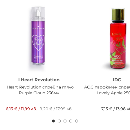
I Heart Revolution
IDC
I Heart Revolution спрей за тяло
AQC парфюмен спрей
Purple Cloud 236мл
Lovely Apple 25
6,13 €
/
11,99 лв.
9,20 €
/
17,99 лв.
7,15 €
/
13,98 л