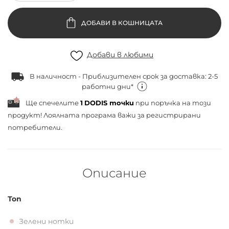
ДОБАВИ В КОШНИЦАТА
Добави в любими
В наличност - Приблизителен срок за доставка: 2-5
работни дни*
Ще спечелите
1
DODIS точки
при поръчка на този
продукт! Лоялната програма важи за
регистрирани
потребители.
Описание
Топ
Зелени нотки