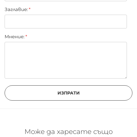
Кедрово дърво
Заглавиe:
Сандалово дърво
Ванилия,
Мускус
Кехлибар
Мнение:
ИЗПРАТИ
Може да харесате също