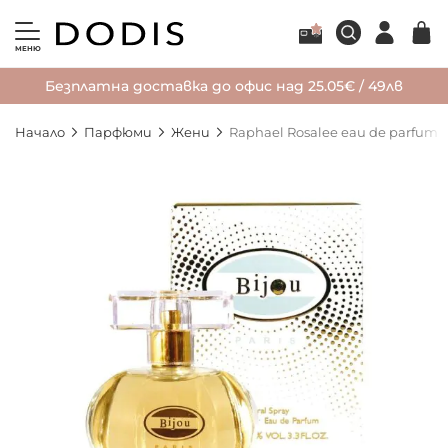
МЕНЮ
Безплатна доставка до офис над 25.05€ / 49лв
Начало
Парфюми
Жени
Raphael Rosalee eau de parfum B
Преминете
към
края
на
галерията
на
изображенията