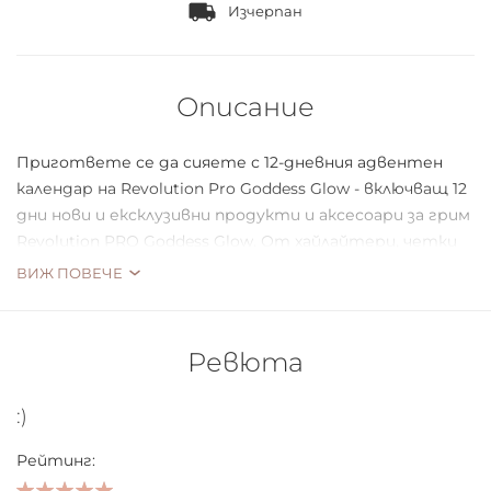
Изчерпан
Описание
Пригответе се да сияете с 12-дневния адвентен
календар на Revolution Pro Goddess Glow - включващ 12
дни нови и ексклузивни продукти и аксесоари за грим
Revolution PRO Goddess Glow. От хайлайтери, четки
за грим и вдъхновени от шоколад палитри сенки,
ВИЖ ПОВЕЧЕ
това е задължителен подарък за обсебените от
блясък. Всички обвити в желани опаковки за Ultimate
Goddess Glamour.
Ревюта
SPOILER ALERT. Нямате търпение да видите какво
:)
има вътре? Вижте по-долу всички продукти, които
ще отваряте всеки ден!
Рейтинг: