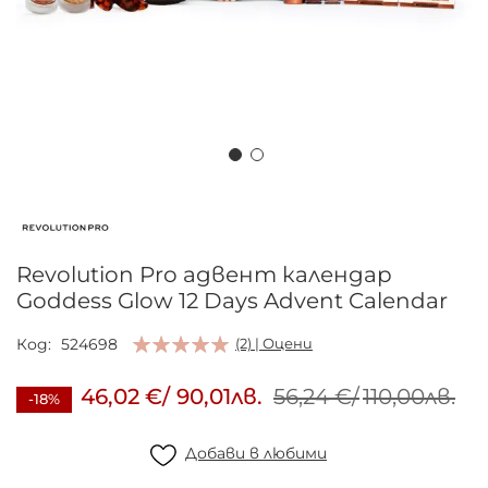
Преминете
към
началото
на
Revolution Pro адвент календар
галерия
Goddess Glow 12 Days Advent Calendar
със
снимки
Код
524698
(2) | Оцени
46,02 €
/
90,01лв.
56,24 €
/
110,00лв.
-18%
Добави в любими