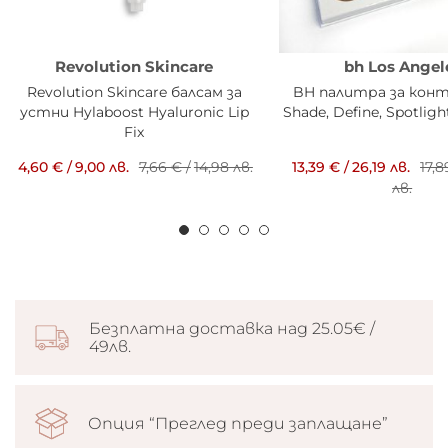
Revolution Skincare
bh Los Angel
Revolution Skincare балсам за
BH палитра за кон
устни Hylaboost Hyaluronic Lip
Shade, Define, Spotlig
Fix
4,60 €
/
9,00 лв.
7,66 €
/
14,98 лв.
13,39 €
/
26,19 лв.
17,8
лв.
Безплатна доставка над 25.05€ /
49лв.
Опция “Преглед преди заплащане”