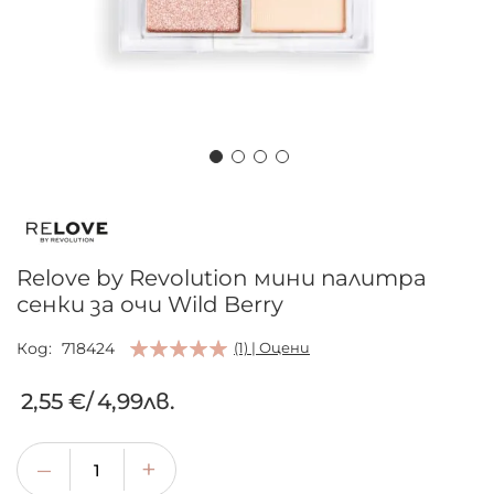
Преминете
към
началото
на
Relove by Revolution мини палитра
галерия
сенки за очи Wild Berry
със
снимки
Код
718424
(1) | Оцени
2,55 €
/
4,99лв.