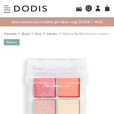
МЕНЮ
Безплатна доставка до офис над 25.05€ / 49лв
Начало
Грим
Очи
Сенки
Relove by Revolution мини па
Преминете
веган
към
края
на
галерията
на
изображенията