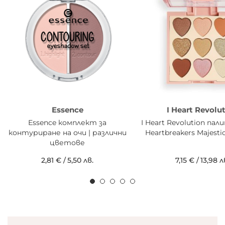
Essence
I Heart Revolu
Essence комплект за
I Heart Revolution па
контуриране на очи | различни
Heartbreakers Majest
цветове
2,81 €
/
5,50 лв.
7,15 €
/
13,98 л