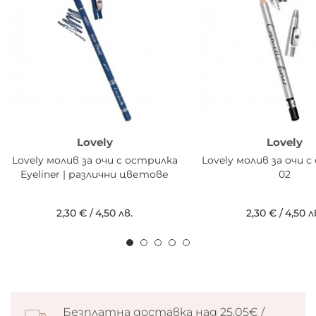
Lovely
Lovely
Lovely молив за очи с острилка
Lovely молив за очи 
Eyeliner | различни цветове
02
2,30 €
/
4,50 лв.
2,30 €
/
4,50 л
Безплатна доставка над 25.05€ /