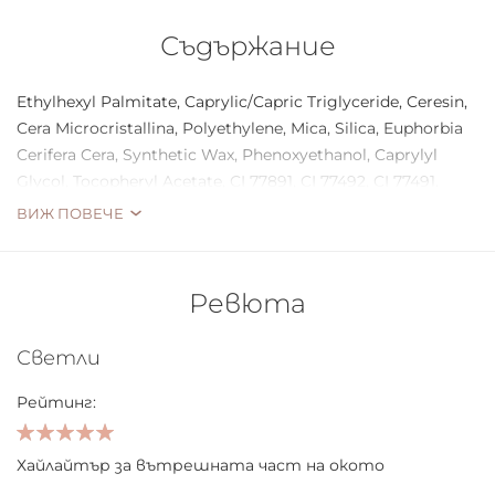
Съдържание
Ethylhexyl Palmitate, Caprylic/Capric Triglyceride, Ceresin,
Cera Microcristallina, Polyethylene, Mica, Silica, Euphorbia
Cerifera Cera, Synthetic Wax, Phenoxyethanol, Caprylyl
Glycol, Tocopheryl Acetate, CI 77891, CI 77492, CI 77491.
ВИЖ ПОВЕЧЕ
Ревюта
Светли
Рейтинг:
100%
Хайлайтър за вътрешната част на окото