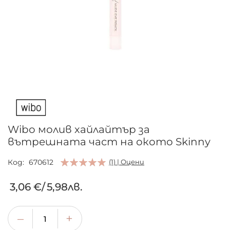
Преминете
към
началото
на
галерия
Wibo молив хайлайтър за
със
вътрешната част на окото Skinny
снимки
Код
670612
(1) | Оцени
3,06 €
/
5,98лв.