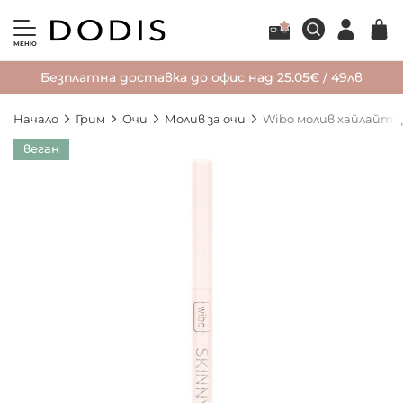
МЕНЮ
Безплатна доставка до офис над 25.05€ / 49лв
Начало
Грим
Очи
Молив за очи
Wibo молив хайлайтъ
Преминете
веган
към
края
на
галерията
на
изображенията