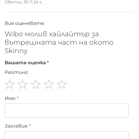
Светли,
30.11.24 г.
Вие оценявате:
Wibo молив хайлайтър за
вътрешната част на окото
Skinny
Вашата оценка
Рейтинг:
1
2
3
4
5
Име:
star
stars
stars
stars
stars
Заглавиe: