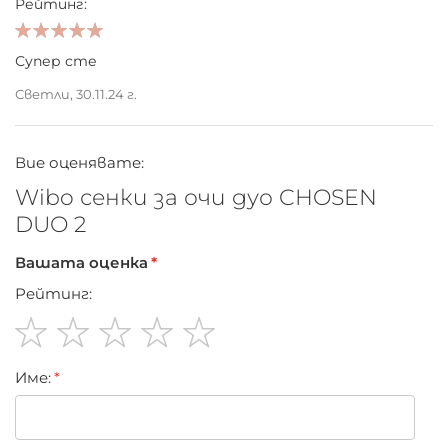
Рейтинг:
100%
Супер сте
Светли,
30.11.24 г.
Вие оценявате:
Wibo сенки за очи дуо CHOSEN
DUO 2
Вашата оценка
Рейтинг:
1
2
3
4
5
Име:
star
stars
stars
stars
stars