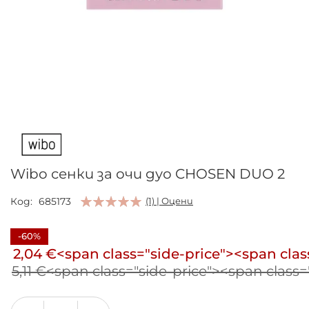
Преминете
към
началото
на
галерия
Wibo сенки за очи дуо CHOSEN DUO 2
със
снимки
Код
685173
(1) | Оцени
-60%
2,04 €<span class="side-price"><span clas
5,11 €<span class="side-price"><span class