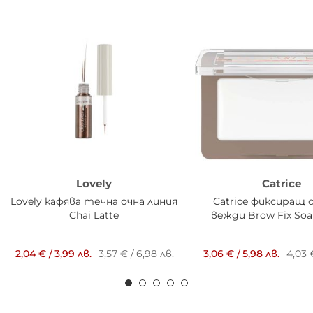
Lovely
Catrice
Lovely кафява течна очна линия
Catrice фиксиращ с
Chai Latte
вежди Brow Fix Soap
2,04 €
/
3,99 лв.
3,57 €
/
6,98 лв.
3,06 €
/
5,98 лв.
4,03 