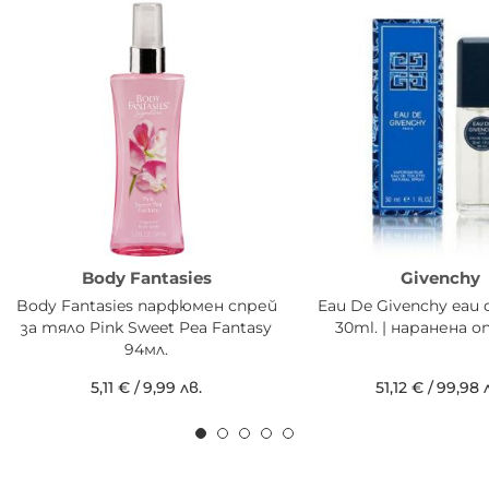
Body Fantasies
Givenchy
Body Fantasies парфюмен спрей
Eau De Givenchy eau d
за тяло Pink Sweet Pea Fantasy
30ml. | наранена о
94мл.
5,11 €
/
9,99 лв.
51,12 €
/
99,98 