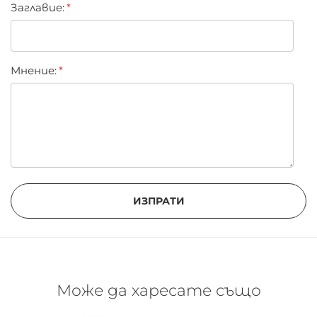
Заглавиe:
Морски аромат
Основа
Мнение:
Ветивер
Мускус
ИЗПРАТИ
Може да харесате също