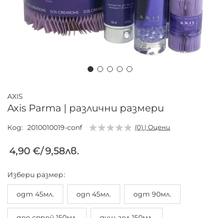
Преминете
към
AXIS
началото
Axis Parma | различни размери
на
галерия
Код
2010010019-conf
(0) | Оцени
със
4,90 €
/
9,58лв.
снимки
Избери
размер
одт 45мл.
одп 45мл.
одт 90мл.
део спрей 150мл.
душ гел 150мл.