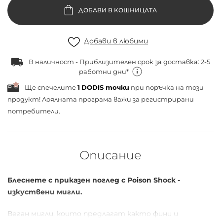
ДОБАВИ В КОШНИЦАТА
Добави в любими
В наличност - Приблизителен срок за доставка: 2-5
работни дни*
Ще спечелите
1
DODIS точки
при поръчка на този
продукт! Лоялната програма важи за
регистрирани
потребители.
Описание
Блеснете с приказен поглед с Poison Shock -
изкуствени мигли.
Веган мигли, които предлагат както фини и