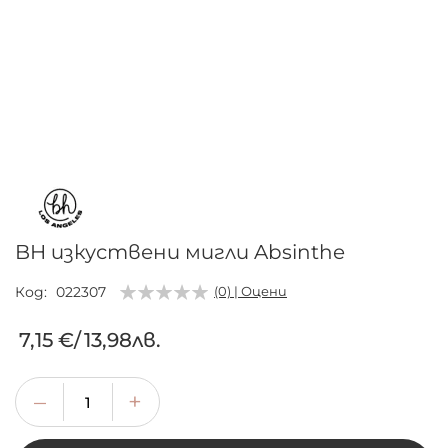
Преминете
към
началото
на
галерия
BH изкуствени мигли Absinthe
със
снимки
Код
022307
(0) | Оцени
7,15 €
/
13,98лв.