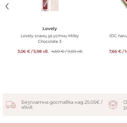
Lovely
Lovely гланц за устни Milky
IDC пал
Chocolate 3
3,06 €
/
5,98 лв.
4,60 €
/
9,00 лв.
7,66 €
/
1
Безплатна доставка над 25.05€ /
О
49лв.
з