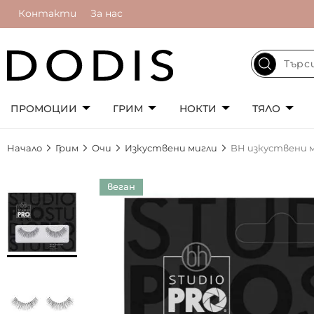
Контакти
За нас
ПРОМОЦИИ
ГРИМ
НОКТИ
ТЯЛО
Начало
Грим
Очи
Изкуствени мигли
BH изкуствени ми
Преминете
веган
към
края
на
галерията
на
изображенията