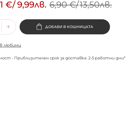
11 €
/
9,99лв.
6,90 €
/
13,50лв.
ДОБАВИ В КОШНИЦАТА
 в любими
ност - Приблизителен срок за доставка: 2-5 работни дни*