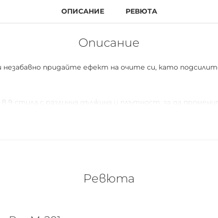
ОПИСАНИЕ
РЕВЮТА
Описание
 и незабавно придайте ефект на очите си, като подсили
 в 9 стила с различна дължина и плътност, за да промен
.
 обемна основа
Ревюта