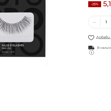
5,
-25%
Добави
В налич