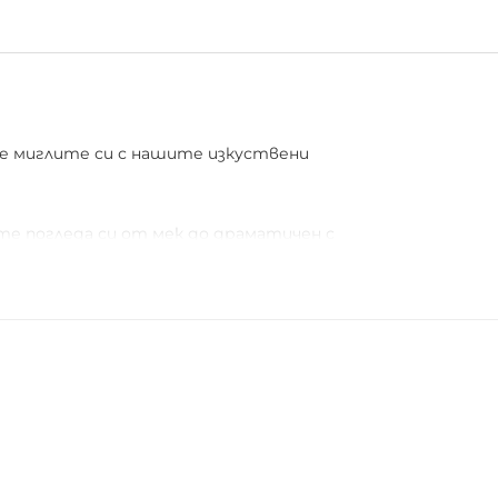
те миглите си с нашите изкуствени
ите погледа си от мек до драматичен с