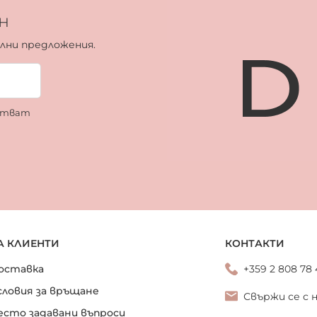
н
ални предложения.
ботват
А КЛИЕНТИ
КОНТАКТИ
оставка
+359 2 808 78
словия за връщане
Свържи се с 
есто задавани въпроси