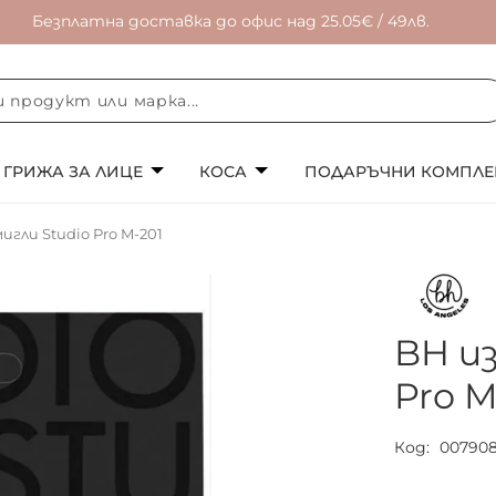
Безплатна доставка до офис над 25.05€ / 49лв.
ГРИЖА ЗА ЛИЦЕ
КОСА
ПОДАРЪЧНИ КОМПЛЕ
гли Studio Pro M-201
BH и
Pro M
Код
00790