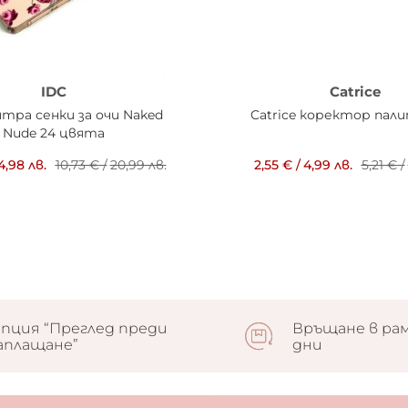
IDC
Catrice
итра сенки за очи Naked
Catrice коректор пали
Nude 24 цвята
4,98 лв.
10,73 €
/
20,99 лв.
2,55 €
/
4,99 лв.
5,21 €
/
пция “Преглед преди
Връщане в рам
аплащане”
дни