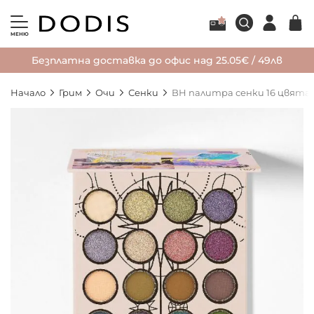
МЕНЮ
Безплатна доставка до офис над 25.05€ / 49лв
Начало
Грим
Очи
Сенки
BH палитра сенки 16 цвята
Преминете
към
края
на
галерията
на
изображенията