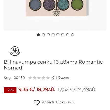
Преминете
към
началото
на
BH палитра сенки 16 цвята Romantic
галерия
Nomad
със
снимки
Код
00480
(0) | Оцени
9,35 €
/
18,29лв.
12,52 €
/
24,49лв.
-25%
Добави в любими