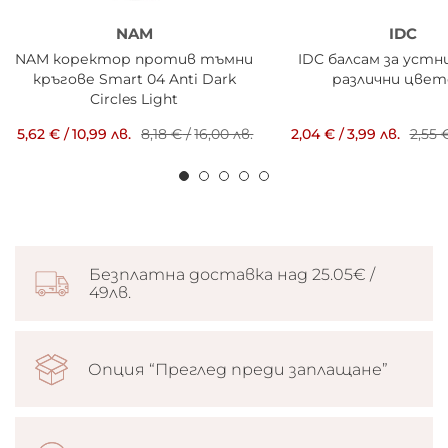
NAM
IDC
NAM коректор против тъмни
IDC балсам за устни
кръгове Smart 04 Anti Dark
различни цвет
Circles Light
5,62 €
/
10,99 лв.
8,18 €
/
16,00 лв.
2,04 €
/
3,99 лв.
2,55 
Безплатна доставка над 25.05€ /
49лв.
Опция “Преглед преди заплащане”