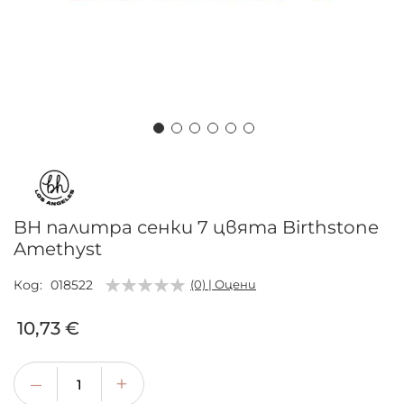
Преминете
към
началото
на
BH палитра сенки 7 цвята Birthstone
галерия
Amethyst
със
снимки
Код
018522
(0) | Оцени
10,73 €