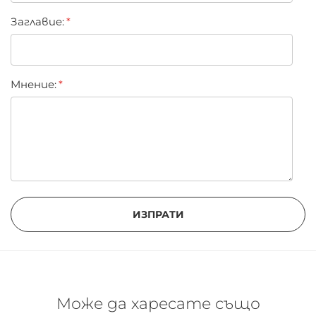
Заглавиe:
BH Cosmetics създава висококачествени козметични
продукти без жестокост, които ви позволяват да
изглеждате и да се чувствате страхотно.
Мнение:
ИЗПРАТИ
Може да харесате също