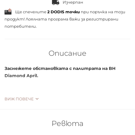
Изчерпан
Ще спечелите
2
DODIS точки
при поръчка на този
продукт! Лоялната програма важи за
регистрирани
потребители.
Описание
Заснежете обстановката
с палитрата на BH
Diamond April.
ВИЖ ПОВЕЧЕ
Богата на ултра-пигментирани веган сребристи
нюанси, неутрални и дълготрайни розови нюанси.
Матови цветове и блестящи покрития.
Ревюта
Диамантите наистина са най-добрият приятел на