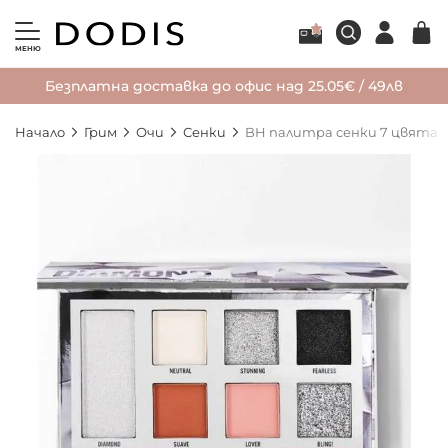
МЕНЮ
Безплатна доставка до офис над 25.05€ / 49лв
Начало
Грим
Очи
Сенки
BH палитра сенки 7 цвята B
Преминете
към
края
на
галерията
на
изображенията