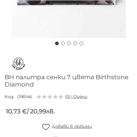
Преминете
към
началото
на
BH палитра сенки 7 цвята Birthstone
галерия
Diamond
със
снимки
Код
018546
(0) | Оцени
10,73 €
/
20,99лв.
Добави в любими