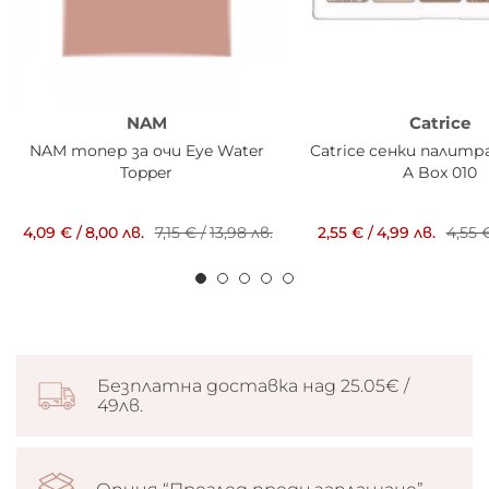
NAM
Catrice
NAM топер за очи Eye Water
Catrice сенки палитра
Topper
A Box 010
4,09 €
/
8,00 лв.
7,15 €
/
13,98 лв.
2,55 €
/
4,99 лв.
4,55 
Безплатна доставка над 25.05€ /
49лв.