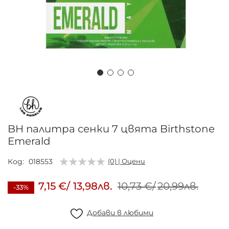
Преминете
към
началото
на
BH палитра сенки 7 цвята Birthstone
галерия
Emerald
със
снимки
Код
018553
(0) | Оцени
7,15 €
/
13,98лв.
10,73 €
/
20,99лв.
-33%
Добави в любими