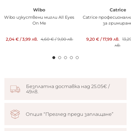
Wibo
Catrice
Wibo изкуствени мигли All Eyes
Catrice професионал
On Me
за гримиран
2,04 €
/
3,99 лв.
4,60 €
/
9,00 лв.
9,20 €
/
17,99 лв.
13,2
лв.
Безплатна доставка над 25.05€ /
49лв.
Опция “Преглед преди заплащане”