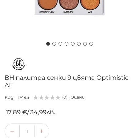
Преминете
към
началото
на
BH палитра сенки 9 цвята Optimistic
галерия
AF
със
снимки
Код
17495
(0) | Оцени
17,89 €
/
34,99лв.