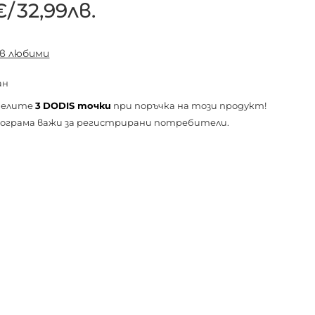
€
/
32,99лв.
 в любими
ан
челите
3
DODIS точки
при поръчка на този продукт!
ограма важи за
регистрирани
потребители.