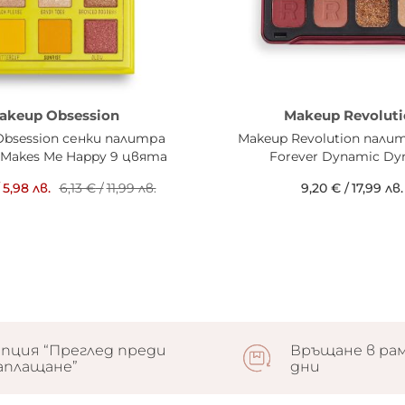
akeup Obsession
Makeup Revoluti
Obsession сенки палитра
Мakeup Revolution пали
 Makes Me Happy 9 цвята
Forever Dynamic Dy
5,98 лв.
6,13 €
/
11,99 лв.
9,20 €
/
17,99 лв.
пция “Преглед преди
Връщане в рам
аплащане”
дни