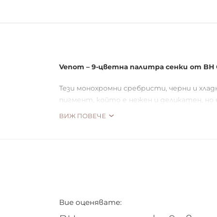
Venom – 9-цветна палитра сенки от BH C
Тези монохромни сребристи, черни и хл
пигмент, който е нежен и деликатен, но
ВИЖ ПОВЕЧЕ
Сребристи, черни и студени нюанси
Гама от гладки матови до блестящи 
Вие оценявате: