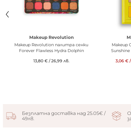
Makeup Revolution
M
Makeup Revolution палитра сенки
Makeup 
Forever Flawless Hydra Dolphin
Sunshine
13,80 €
/
26,99 лв.
3,06 €
/
Безплатна доставка над 25.05€ /
О
49лв.
з