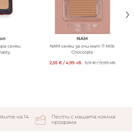
on
NAM
тра сенки
NAM сенки за очи мат 11 Milk
nasty
Chocolate
2,55 €
/
4,99 лв.
5,11 €
/
9,99 лв.
ките на 14
Пести с нашата лоялна
програма