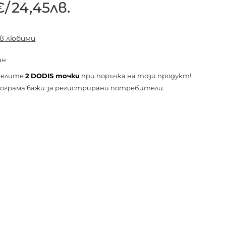
€
/
24,45лв.
 в любими
ан
челите
2
DODIS точки
при поръчка на този продукт!
ограма важи за
регистрирани
потребители.