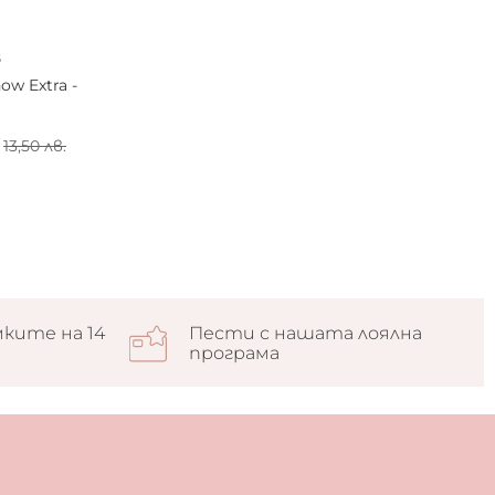
s
w Extra -
13,50 лв.
ките на 14
Пести с нашата лоялна
програма