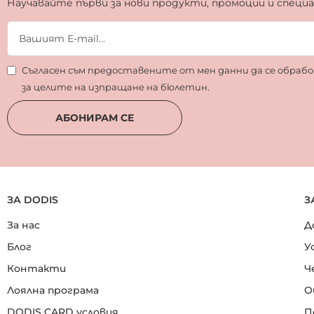
Научавайте първи за нови продукти, промоции и специ
Съгласен съм предоставените от мен данни да се обра
за целите на изпращане на бюлетин.
АБОНИРАМ СЕ
ЗА DODIS
З
За нас
Д
Блог
У
Контакти
Ч
Лоялна програма
О
DODIS CARD условия
П