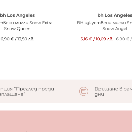
bh Los Angeles
bh Los Angele
твени мигли Snow Extra -
BH изкуствени мигли Sno
Snow Queen
Snow Angel
6,90 €
/
13,50 лв.
5,16 €
/
10,09 лв.
6,90 €
/
пция “Преглед преди
Връщане в рам
аплащане”
дни
н