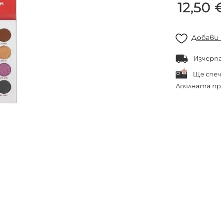
12,50 
Добави
Изчерп
Ще спе
Лоялната пр