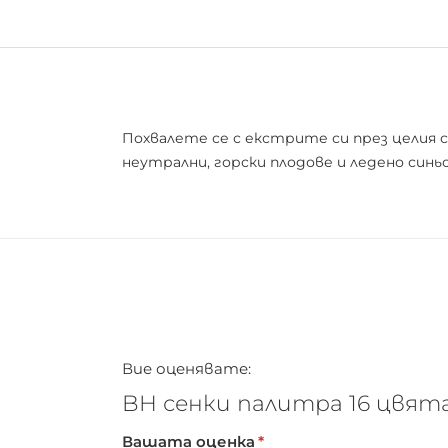
Похвалете се с екстрите си през целия с
неутрални, горски плодове и ледено син
Вие оценявате:
BH сенки палитра 16 цвята
Вашата оценка