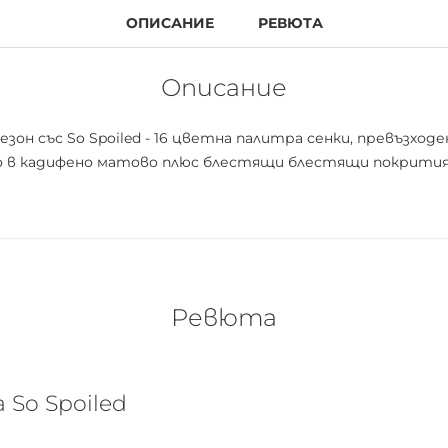
ОПИСАНИЕ
РЕВЮТА
Описание
езон със So Spoiled - 16 цветна палитра сенки, превъзхо
ьо в кадифено матово плюс блестящи блестящи покрития
Ревюта
 So Spoiled