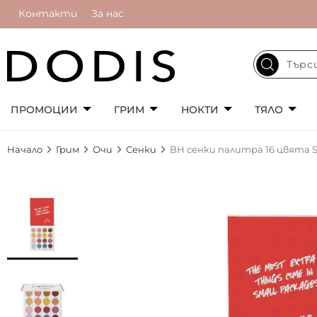
Контакти
За нас
ПРОМОЦИИ
ГРИМ
НОКТИ
ТЯЛО
Начало
Грим
Очи
Сенки
BH сенки палитра 16 цвята S
Преминете
към
края
на
галерията
на
изображенията