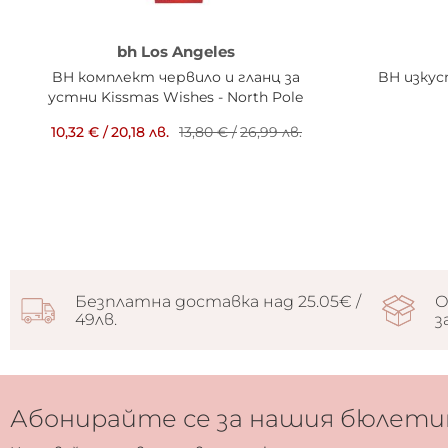
bh Los Angeles
BH комплект червило и гланц за
BH изкус
устни Kissmas Wishes - North Pole
10,32 €
/
20,18 лв.
13,80 €
/
26,99 лв.
Безплатна доставка над 25.05€ /
О
49лв.
з
Абонирайте се за нашия бюлети