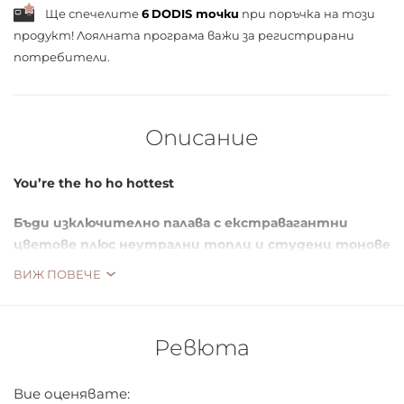
Ще спечелите
6
DODIS точки
при поръчка на този
продукт! Лоялната програма важи за
регистрирани
потребители.
Описание
You’re the ho ho hottest
Бъди изключително палава с екстравагантни
цветове плюс неутрални топли и студени тонове
ВИЖ ПОВЕЧЕ
Само най-палавите могат да попаднат в The Lit List -
Ревюта
30 цвята сенки палитра, ултра универсална и
гъвкава гама от неутрални топли и хладни тонове
плюс празнични дръзки цветове. Създай най-
Вие оценявате: