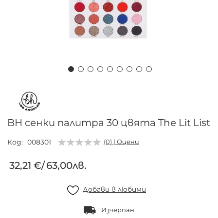
Преминете
към
началото
на
BH сенки палитра 30 цвята The Lit List
галерия
със
Код
008301
(0) | Оцени
снимки
32,21 €
/
63,00лв.
Добави в любими
Изчерпан