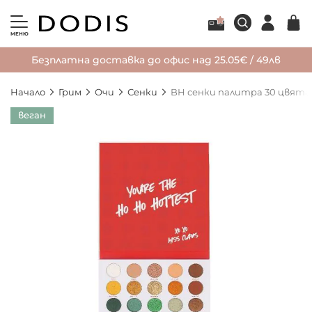
МЕНЮ
Безплатна доставка до офис над 25.05€ / 49лв
Начало
Грим
Очи
Сенки
BH сенки палитра 30 цвята Th
Преминете
веган
към
края
на
галерията
на
изображенията