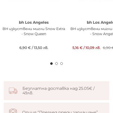
bh Los Angeles
bh Los Angel
BH изкуствени мигли Snow Extra
BH изкуствени мигли 
- Snow Queen
- Snow Ange
6,90 €
/
13,50 лв.
5,16 €
/
10,09 лв.
6,90 
Безплатна доставка над 25.05€ /
49лв.
Опция “Преглед преди заплащане”