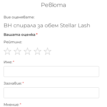
който издържа цял ден без размазване, лющене или
Ревюта
падане.
Вие оценявате:
BH спирала за обем Stellar Lash
Вашата оценка
Рейтинг:
1
2
3
4
5
Име:
star
stars
stars
stars
stars
Заглавиe:
Мнение: