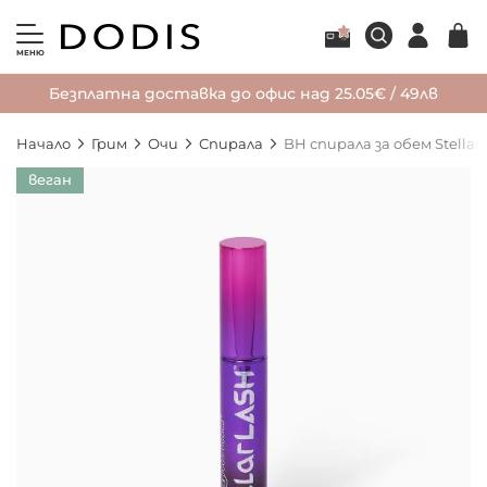
МЕНЮ
Безплатна доставка до офис над 25.05€ / 49лв
Начало
Грим
Очи
Спирала
BH спирала за обем Stellar
Преминете
веган
към
края
на
галерията
на
изображенията