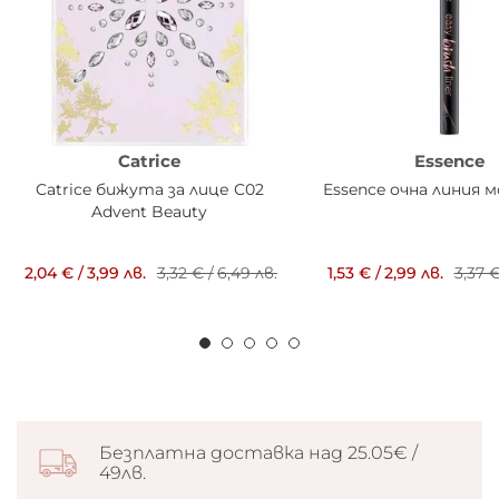
Catrice
Essence
Catrice бижута за лице C02
Essence очна линия м
Advent Beauty
2,04 €
/
3,99 лв.
3,32 €
/
6,49 лв.
1,53 €
/
2,99 лв.
3,37 
Безплатна доставка над 25.05€ /
49лв.