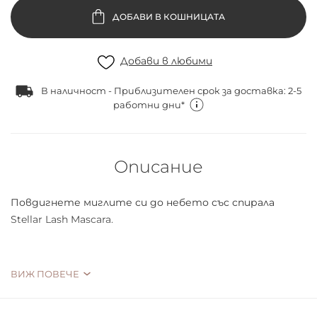
ДОБАВИ В КОШНИЦАТА
Добави в любими
В наличност - Приблизителен срок за доставка: 2-5
работни дни*
Описание
Повдигнете миглите си до небето със спирала
Stellar Lash Mascara.
ВИЖ ПОВЕЧЕ
Ултрачерната формула "всичко в едно" подсилва,
удължава и разделя миглите за драматичен обем,