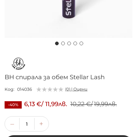
Преминете
към
началото
на
BH спирала за обем Stellar Lash
галерия
със
Код
014036
(0) | Оцени
снимки
6,13 €
/
11,99лв.
10,22 €
/
19,99лв.
-40%