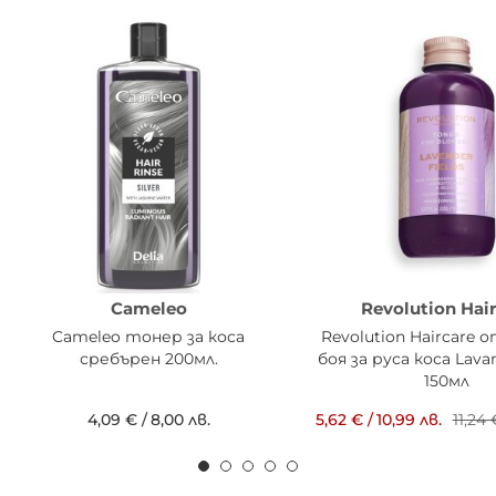
Cameleo
Revolution Hai
Cameleo тонер за коса
Revolution Haircare
сребърен 200мл.
боя за руса коса Lavan
150мл
4,09 €
/
8,00 лв.
5,62 €
/
10,99 лв.
11,24 