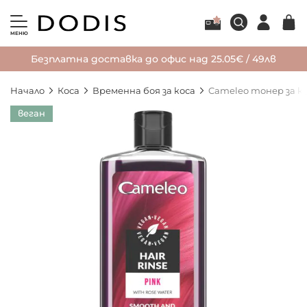
МЕНЮ
Безплатна доставка до офис над 25.05€ / 49лв
Начало
Коса
Временна боя за коса
Cameleo тонер за ко
Преминете
веган
към
края
на
галерията
на
изображенията