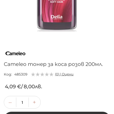
Преминете
към
началото
на
галерия
Cameleo тонер за коса розов 200мл.
със
снимки
Код
485309
(0) | Оцени
4,09 €
/
8,00лв.