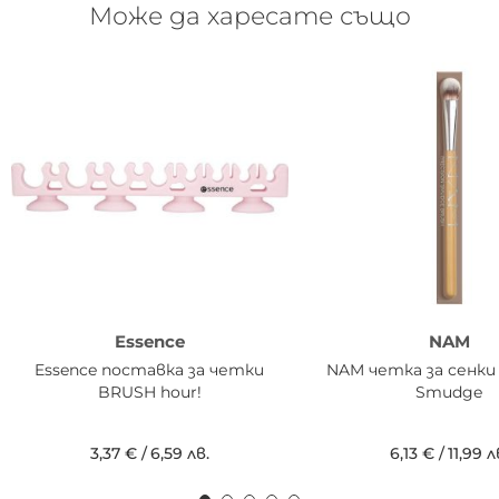
Може да харесате също
Essence
NAM
Essence поставка за четки
NAM четка за сенки 
BRUSH hour!
Smudge
3,37 €
/
6,59 лв.
6,13 €
/
11,99 л