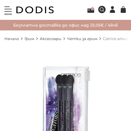
МЕНЮ
Безплатна доставка до офис над 25.05€ / 49лв
Начало
Грим
Аксесоари
Четки за грим
Catrice аплик
Преминете
към
края
на
галерията
на
изображенията