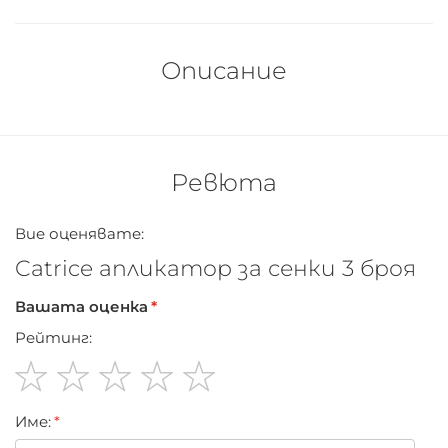
Описание
Ревюта
Вие оценявате:
Catrice апликатор за сенки 3 броя
Вашата оценка
Рейтинг:
1
2
3
4
5
Име:
star
stars
stars
stars
stars