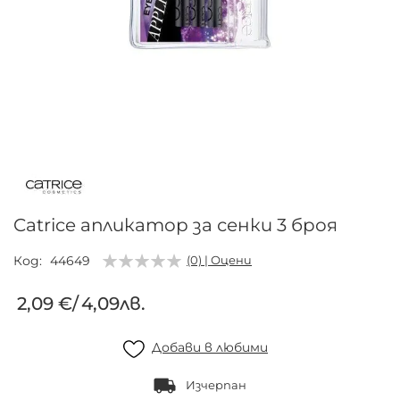
Преминете
към
началото
на
галерия
Catrice апликатор за сенки 3 броя
със
снимки
Код
44649
(0) | Оцени
2,09 €
/
4,09лв.
Добави в любими
Изчерпан