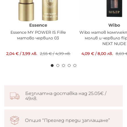
Essence
Wibo
Essence MY POWER IS FiRe
Wibo матов комплект
матово червило 03
молив и червило fli
NEXT NUDE
2,04 €
/
3,99 лв.
2,55 €
/
4,99 лв.
4,09 €
/
8,00 лв.
8,69 
Безплатна доставка над 25.05€ /
49лв.
Опция “Преглед преди заплащане”