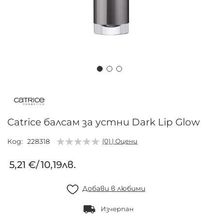
Преминете
към
началото
на
Catrice балсам за устни Dark Lip Glow
галерия
със
Код
228318
(0) | Оцени
снимки
5,21 €
/
10,19лв.
Добави в любими
Изчерпан