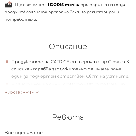
Ще спечелите
1
DODIS точки
при поръчка на този
продукт! Лоялната програма важи за
регистрирани
потребители.
Описание
Продуктите на CATRICE от серията Lip Glow са в
списъка - трябва задължително да имаме поне
един за подчертан естествен цвят на устните.
Новият член на семейството - Ultimate Dark Lip
Glow – дава на устните естествен намек за
ВИЖ ПОВЕЧЕ
обичайния розов цвят с изненадващо опушен
нюанс.
Черната формула на червилото обагря устните с
Ревюта
леко докосване на розово, благодарение на
взаимодействието на pH пигментите и оставя
Вие оценявате: