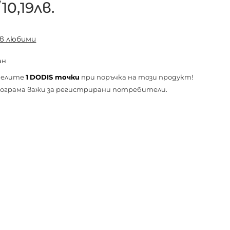
/
10,19лв.
 в любими
ан
челите
1
DODIS точки
при поръчка на този продукт!
ограма важи за
регистрирани
потребители.