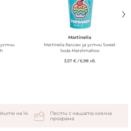
Martinelia
а устни
Martinelia балсам за устни Sweet
ch
Soda Marshmallow
3,57 €
/
6,98 лв.
ките на 14
Пести с нашата лоялна
програма