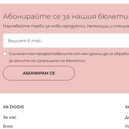
Абонирайте се за нашия бюлети
Научавайте първи за нови продукти, промоции и специ
Съгласен съм предоставените от мен данни да се обра
за целите на изпращане на бюлетин.
АБОНИРАМ СЕ
ЗА DODIS
З
За нас
Д
Блог
У