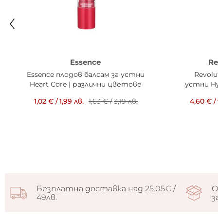
Essence
Re
Essence плодов балсам за устни
Revolu
Heart Core | различни цветове
устни Hyl
1,02 €
/
1,99 лв.
1,63 €
/
3,19 лв.
4,60 €
/
Безплатна доставка над 25.05€ /
О
49лв.
з