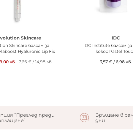
volution Skincare
IDC
tion Skincare балсам за
IDC Institute балсам з
aboost Hyaluronic Lip Fix
кокос Pastel Tou
9,00 лв.
7,66 €
/
14,98 лв.
3,57 €
/
6,98 лв.
пция “Преглед преди
Връщане в рам
аплащане”
дни