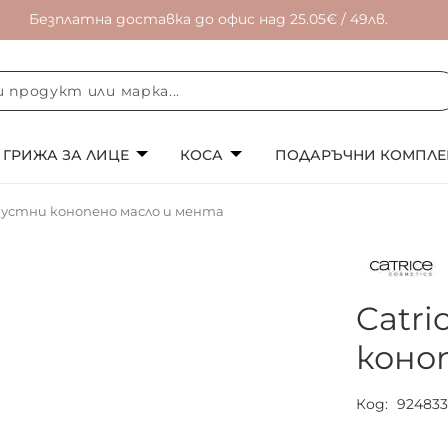
Безплатна доставка до офис над 25.05€ / 49лв.
ГРИЖА ЗА ЛИЦЕ
КОСА
ПОДАРЪЧНИ КОМПЛЕ
за устни конопено масло и мента
Catri
коно
Код
92483