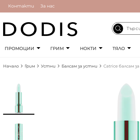
Контакти
За нас
ПРОМОЦИИ
ГРИМ
НОКТИ
ТЯЛО
Начало
Грим
Устни
Балсам за устни
Catrice балсам 
Преминете
към
края
на
галерията
на
изображенията