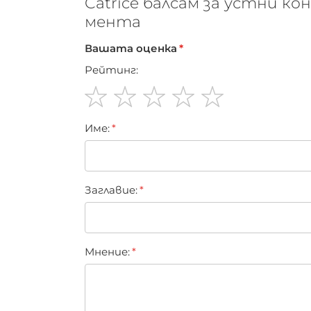
Catrice балсам за устни ко
мента
Вашата оценка
Рейтинг:
1
2
3
4
5
Име:
star
stars
stars
stars
stars
Заглавиe:
Мнение: