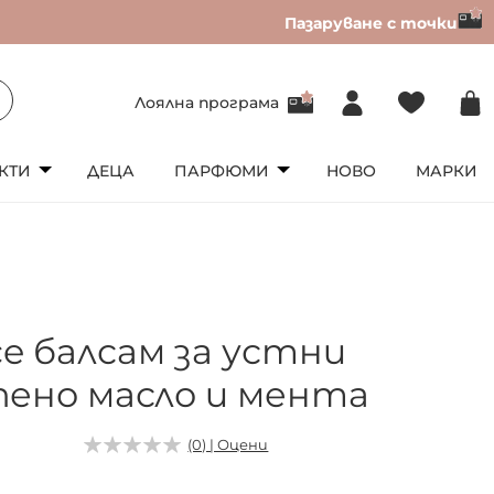
Пазаруване с точки
Лоялна програма
КТИ
ДЕЦА
ПАРФЮМИ
НОВО
МАРКИ
ce балсам за устни
пено масло и мента
3
(0) | Оцени