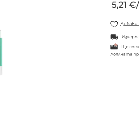
5,21 €
Добави
Изчерп
Ще спе
Лоялната пр