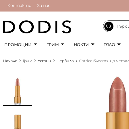
Контакти
За нас
ПРОМОЦИИ
ГРИМ
НОКТИ
ТЯЛО
Начало
Грим
Устни
Червило
Catrice блестящо метали
Преминете
към
края
на
галерията
на
изображенията