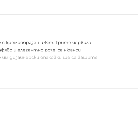
 с кремообразен цвят. Трите червила
яво и елегантно розе, са нюанси
 им дизайнерски опаковки ще са вашите
о нанесено върху тях. Ежедневното
ат страхотно върху кожа с тен и