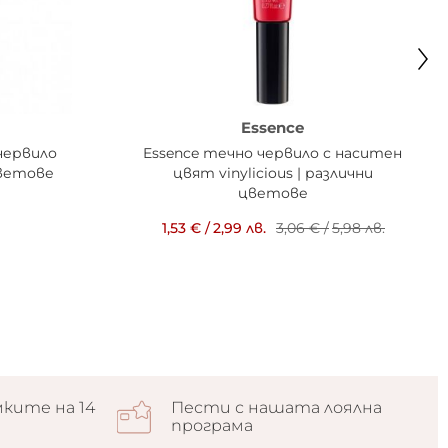
Essence
червило
Essence течно червило с наситен
цветове
цвят vinylicious | различни
цветове
1,53 €
/
2,99 лв.
3,06 €
/
5,98 лв.
ките на 14
Пести с нашата лоялна
програма