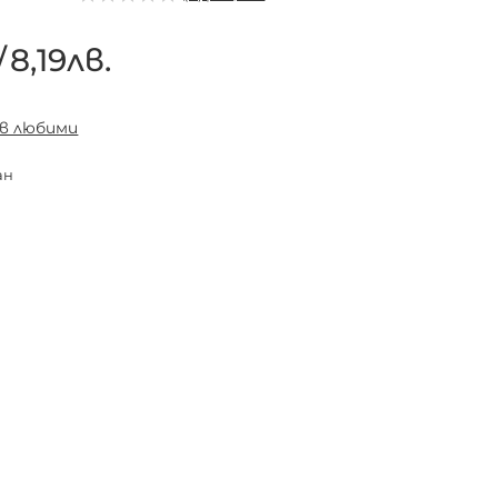
/
8,19лв.
 в любими
ан