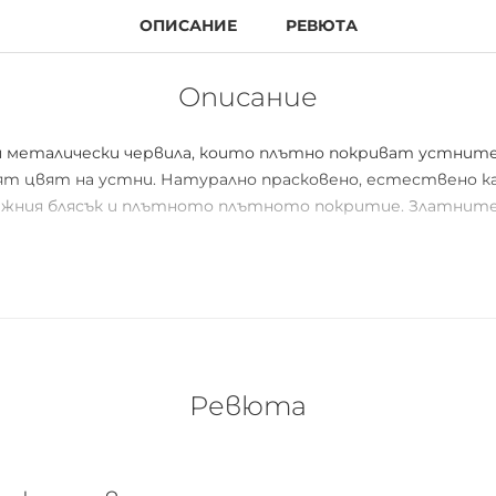
ОПИСАНИЕ
РЕВЮТА
Описание
и металически червила, които плътно покриват устните
цвят на устни. Натурално прасковено, естествено каф
нежния блясък и плътното плътното покритие. Златните
и гарантират червилото да изглежда перфектно и гладк
жни и подхрани. Металическите цветове червила изглежд
яйте за следващата си почивка.
Ревюта