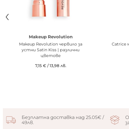
Makeup Revolution
Makeup Revolution червило за
Catrice
устни Satin Kiss | различни
цветове
7,15 €
/
13,98 лв.
Безплатна доставка над 25.05€ /
О
49лв.
з