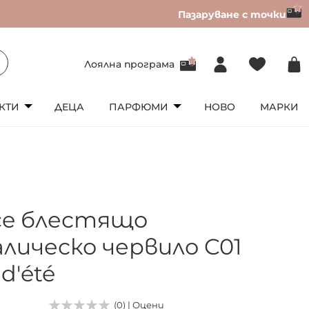
Пазаруване с точки
Лоялна програма
КТИ
ДЕЦА
ПАРФЮМИ
НОВО
МАРКИ
ice блестящо
лическо червило C01
 d'été
(0) | Оцени