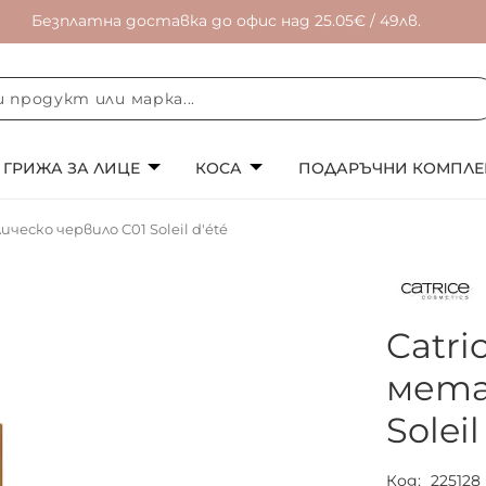
Безплатна доставка до офис над 25.05€ / 49лв.
ГРИЖА ЗА ЛИЦЕ
КОСА
ПОДАРЪЧНИ КОМПЛЕ
ческо червило C01 Soleil d'été
Catr
мета
Soleil
Код
225128