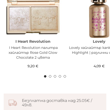
I Heart Revolution
Lovely
I Heart Revolution палитра
Lovely хайлайтър кап
хайлайтър Rose Gold Glow
Highlight | различн
Chocolate 2 цвята
9,20 €
4,09 €
Безплатна доставка над 25.05€ /
49лв.