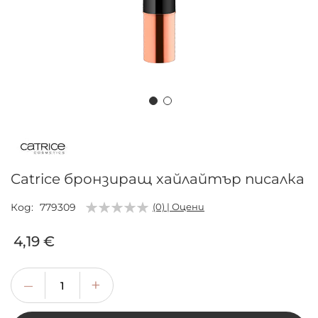
Преминете
към
началото
на
Catrice бронзиращ хайлайтър писалка
галерия
със
Код
779309
(0) | Оцени
снимки
4,19 €