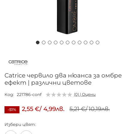
Преминете
към
началото
на
Catrice червило два нюанса за омбре
галерия
ефект | различни цветове
със
снимки
Код
221786-conf
(0) | Оцени
2,55 €
/
4,99лв.
5,21 €
/
10,19лв.
-51%
Избери
цвят