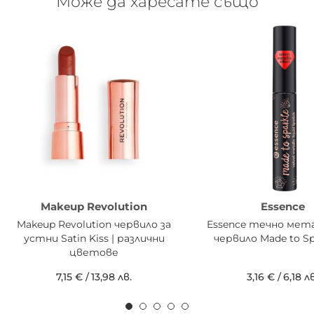
Може да харесате също
Makeup Revolution
Essence
Makeup Revolution червило за
Essence течно мет
устни Satin Kiss | различни
червило Made to Sp
цветове
7,15 €
/
13,98 лв.
3,16 €
/
6,18 лв