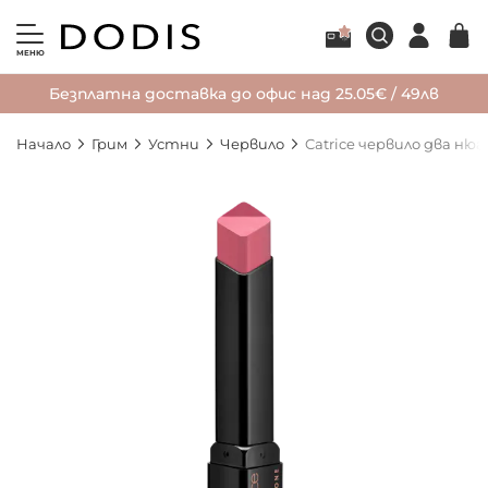
МЕНЮ
Безплатна доставка до офис над 25.05€ / 49лв
Начало
Грим
Устни
Червило
Catrice червило два ню
Преминете
към
края
на
галерията
на
изображенията